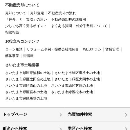
不動産売却について
売却について
売却査定
不動産売却の流れ
「仲介」と「買取」の違い
不動産売却時の諸費用
少しでも高く売るポイント
よくある質問
仲介手数料について
相続相談
お役立ちコンテンツ
ローン相談
リフォーム事例・提携会社様紹介
WEBチラシ
賃貸管理
解体事業
街情報
さいたま市土地情報
さいたま市緑区東浦和の土地
さいたま市緑区道祖土の土地
さいたま市緑区太田窪の土地
さいたま市緑区大間木の土地
さいたま市緑区原山の土地
さいたま市緑区芝原の土地
さいたま市緑区宮本の土地
さいたま市緑区松木の土地
さいたま市緑区馬場の土地
トップページ
売買物件検索
町名から検索
学区から検索