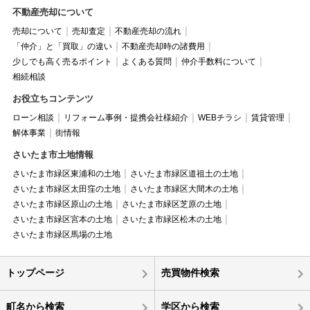
不動産売却について
売却について
売却査定
不動産売却の流れ
「仲介」と「買取」の違い
不動産売却時の諸費用
少しでも高く売るポイント
よくある質問
仲介手数料について
相続相談
お役立ちコンテンツ
ローン相談
リフォーム事例・提携会社様紹介
WEBチラシ
賃貸管理
解体事業
街情報
さいたま市土地情報
さいたま市緑区東浦和の土地
さいたま市緑区道祖土の土地
さいたま市緑区太田窪の土地
さいたま市緑区大間木の土地
さいたま市緑区原山の土地
さいたま市緑区芝原の土地
さいたま市緑区宮本の土地
さいたま市緑区松木の土地
さいたま市緑区馬場の土地
トップページ
売買物件検索
町名から検索
学区から検索