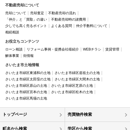
不動産売却について
売却について
売却査定
不動産売却の流れ
「仲介」と「買取」の違い
不動産売却時の諸費用
少しでも高く売るポイント
よくある質問
仲介手数料について
相続相談
お役立ちコンテンツ
ローン相談
リフォーム事例・提携会社様紹介
WEBチラシ
賃貸管理
解体事業
街情報
さいたま市土地情報
さいたま市緑区東浦和の土地
さいたま市緑区道祖土の土地
さいたま市緑区太田窪の土地
さいたま市緑区大間木の土地
さいたま市緑区原山の土地
さいたま市緑区芝原の土地
さいたま市緑区宮本の土地
さいたま市緑区松木の土地
さいたま市緑区馬場の土地
トップページ
売買物件検索
町名から検索
学区から検索