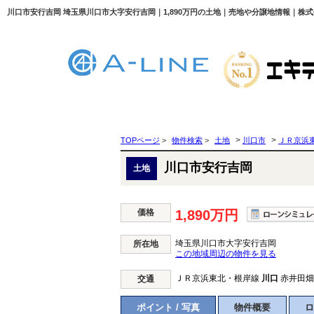
川口市安行吉岡 埼玉県川口市大字安行吉岡｜1,890万円の土地｜売地や分譲地情報｜株式会社
>
>
TOPページ
>
物件検索
>
土地
川口市
ＪＲ京浜
川口市安行吉岡
土地
価格
1,890万円
埼玉県川口市大字安行吉岡
所在地
この地域周辺の物件を見る
ＪＲ京浜東北・根岸線
川口
赤井田畑 
交通
ポイント / 写真
物件概要
ロ