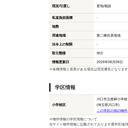
現況/引渡し
更地/相談
私道負担面積
-
地勢
用途地域
第二種住居地域
法令上の制限
-
取引態様
仲介
情報更新日
2026年08月09日
※各種情報と差異がある場合は現況優先となります
学区情報
川口市立慈林小学校
小学校区
(埼玉県川口市)
この学区の他の物件
※物件情報の学区情報について
当サイト物件情報に記載されております通学区域(学