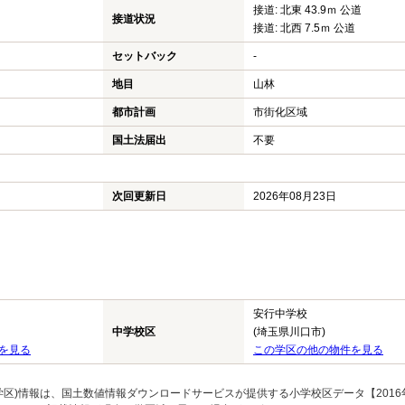
接道: 北東 43.9ｍ 公道
接道状況
接道: 北西 7.5ｍ 公道
セットバック
-
地目
山林
都市計画
市街化区域
国土法届出
不要
次回更新日
2026年08月23日
安行中学校
中学校区
(埼玉県川口市)
を見る
この学区の他の物件を見る
区)情報は、国土数値情報ダウンロードサービスが提供する小学校区データ【2016