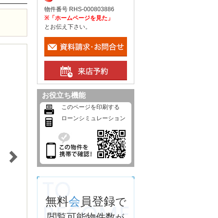
物件番号 RHS-000803886
※「ホームページを見た」
とお伝え下さい。
お役立ち機能
このページを印刷する
ローンシミュレーション
無料
会
員登録
で
閲覧可能物件数
が