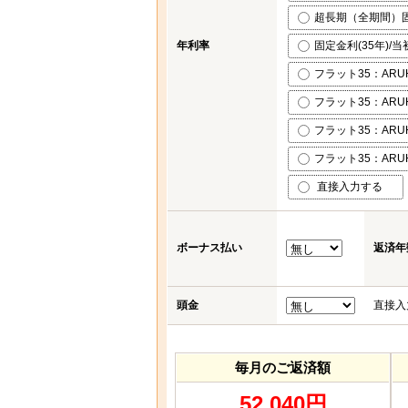
超長期（全期間）固定
年利率
固定金利(35年)/当
フラット35：ARUH
フラット35：ARUH
フラット35：ARUH
フラット35：ARUH
直接入力する
ボーナス払い
返済年
頭金
直接入
毎月のご返済額
52,040円