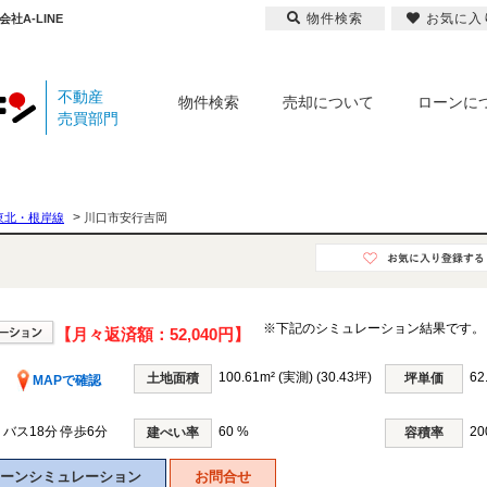
物件検索
お気に入
A-LINE
不動産
物件検索
売却について
ローンに
売買部門
>
東北・根岸線
川口市安行吉岡
※下記のシミュレーション結果です。
【月々返済額：
52,040円
】
100.61m² (実測) (30.43坪)
62
土地面積
坪単価
MAPで確認
バス18分 停歩6分
60 %
20
建ぺい率
容積率
ーンシミュレーション
お問合せ