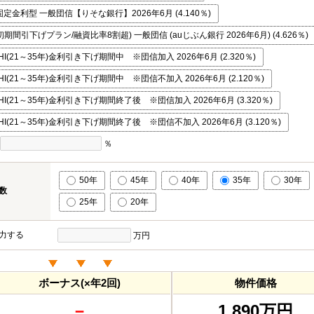
金利型 一般団信【りそな銀行】2026年6月 (4.140％)
初期間引下げプラン/融資比率8割超) 一般団信 (auじぶん銀行 2026年6月) (4.626％)
I(21～35年)金利引き下げ期間中 ※団信加入 2026年6月 (2.320％)
I(21～35年)金利引き下げ期間中 ※団信不加入 2026年6月 (2.120％)
I(21～35年)金利引き下げ期間終了後 ※団信加入 2026年6月 (3.320％)
I(21～35年)金利引き下げ期間終了後 ※団信不加入 2026年6月 (3.120％)
％
50年
45年
40年
35年
30年
数
25年
20年
力する
万円
ボーナス(×年2回)
物件価格
－
1,890万円