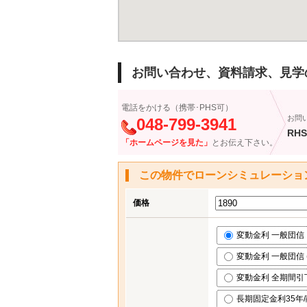
お問い合わせ、資料請求、見学
電話をかける（携帯･PHS可）
お問
048-799-3941
RHS
「ホームページを見た」
とお伝え下さい。
この物件でローンシミュレーショ
価格
変動金利 一般団信 ※
変動金利 一般団信 (
変動金利 全期間引下げ
長期固定金利35年/融