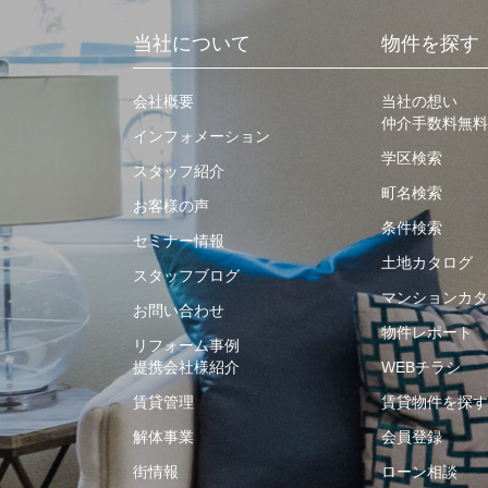
当社について
物件を探す
会社概要
当社の想い
仲介手数料無料
インフォメーション
学区検索
スタッフ紹介
町名検索
お客様の声
条件検索
セミナー情報
土地カタログ
スタッフブログ
マンションカタ
お問い合わせ
物件レポート
リフォーム事例
提携会社様紹介
WEBチラシ
賃貸管理
賃貸物件を探す
解体事業
会員登録
街情報
ローン相談