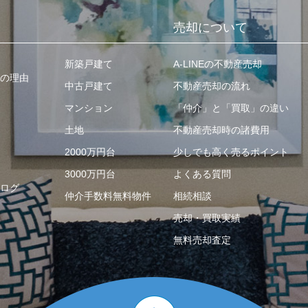
売却について
新築戸建て
A-LINEの不動産売却
の理由
中古戸建て
不動産売却の流れ
マンション
「仲介」と「買取」の違い
土地
不動産売却時の諸費用
2000万円台
少しでも高く売るポイント
3000万円台
よくある質問
ログ
仲介手数料無料物件
相続相談
売却・買取実績
無料売却査定