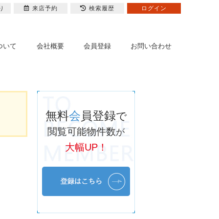
り
来店予約
検索履歴
ログイン
ついて
会社概要
会員登録
お問い合わせ
無料
会
員登録
で
閲覧可能物件数
が
大幅UP！