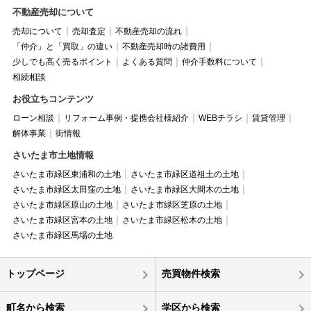
不動産売却について
売却について
売却査定
不動産売却の流れ
「仲介」と「買取」の違い
不動産売却時の諸費用
少しでも高く売るポイント
よくある質問
仲介手数料について
相続相談
お役立ちコンテンツ
ローン相談
リフォーム事例・提携会社様紹介
WEBチラシ
賃貸管理
解体事業
街情報
さいたま市土地情報
さいたま市緑区東浦和の土地
さいたま市緑区道祖土の土地
さいたま市緑区太田窪の土地
さいたま市緑区大間木の土地
さいたま市緑区原山の土地
さいたま市緑区芝原の土地
さいたま市緑区宮本の土地
さいたま市緑区松木の土地
さいたま市緑区馬場の土地
トップページ
売買物件検索
町名から検索
学区から検索