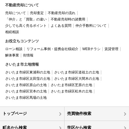
不動産売却について
売却について
売却査定
不動産売却の流れ
「仲介」と「買取」の違い
不動産売却時の諸費用
少しでも高く売るポイント
よくある質問
仲介手数料について
相続相談
お役立ちコンテンツ
ローン相談
リフォーム事例・提携会社様紹介
WEBチラシ
賃貸管理
解体事業
街情報
さいたま市土地情報
さいたま市緑区東浦和の土地
さいたま市緑区道祖土の土地
さいたま市緑区太田窪の土地
さいたま市緑区大間木の土地
さいたま市緑区原山の土地
さいたま市緑区芝原の土地
さいたま市緑区宮本の土地
さいたま市緑区松木の土地
さいたま市緑区馬場の土地
トップページ
売買物件検索
町名から検索
学区から検索