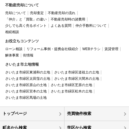
不動産売却について
売却について
売却査定
不動産売却の流れ
「仲介」と「買取」の違い
不動産売却時の諸費用
少しでも高く売るポイント
よくある質問
仲介手数料について
相続相談
お役立ちコンテンツ
ローン相談
リフォーム事例・提携会社様紹介
WEBチラシ
賃貸管理
解体事業
街情報
さいたま市土地情報
さいたま市緑区東浦和の土地
さいたま市緑区道祖土の土地
さいたま市緑区太田窪の土地
さいたま市緑区大間木の土地
さいたま市緑区原山の土地
さいたま市緑区芝原の土地
さいたま市緑区宮本の土地
さいたま市緑区松木の土地
さいたま市緑区馬場の土地
トップページ
売買物件検索
町名から検索
学区から検索