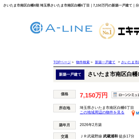
さいたま市南区白幡II期 埼玉県さいたま市南区白幡6丁目｜7,150万円の新築一戸建て｜分
>
TOPページ
>
物件検索
>
新築一戸建て
さいたま市
さいたま市南区白幡I
新築一戸建て
価格
7,150万円
埼玉県さいたま市南区白幡6丁目
所在地
この地域周辺の物件を見る
M
2026年2月築
築年月
ＪＲ武蔵野線
武蔵浦和
徒歩17分
交通