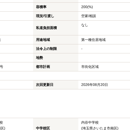
容積率
200(%)
現況/引渡し
空家/相談
なし
私道負担面積
道
用途地域
第一種住居地域
法令上の制限
-
地勢
1号
都市計画
市街化区域
次回更新日
2026年08月20日
校
内谷中学校
区)
中学校区
(埼玉県さいたま市南区)