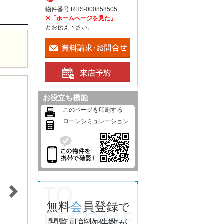
物件番号 RHS-000858505
※「ホームページを見た」
とお伝え下さい。
お役立ち機能
このページを印刷する
ローンシミュレーション
無料
会
員登録
で
閲覧可能物件数
が