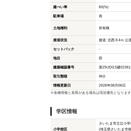
建ぺい率
60(%)
駐車場
有
土地権利
所有権
接道状況
接道: 北西 8.4ｍ 公
セットバック
-
地目
田
建築確認番号
第25UDI1S建0236
取引態様
仲介
情報更新日
2026年08月06日
※各種情報と差異がある場合は現況優先となります
学区情報
さいたま市立辻小学
小学校区
(埼玉県さいたま市南