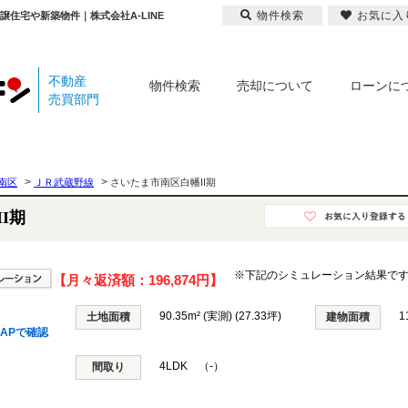
物件検索
お気に入
譲住宅や新築物件｜株式会社A-LINE
不動産
物件検索
売却について
ローンに
売買部門
>
>
南区
ＪＲ武蔵野線
さいたま市南区白幡II期
I期
※下記のシミュレーション結果で
【月々返済額：
196,874円
】
90.35m² (実測) (27.33坪)
1
土地面積
建物面積
APで確認
4LDK （-）
間取り