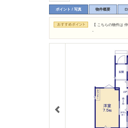
ポイント / 写真
物件概要
ロ
【 こちらの物件は 仲
-