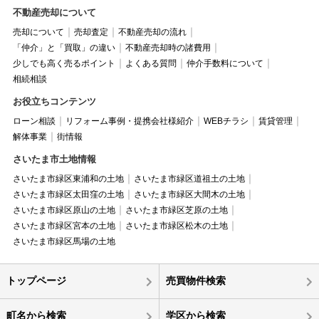
不動産売却について
売却について
売却査定
不動産売却の流れ
「仲介」と「買取」の違い
不動産売却時の諸費用
少しでも高く売るポイント
よくある質問
仲介手数料について
相続相談
お役立ちコンテンツ
ローン相談
リフォーム事例・提携会社様紹介
WEBチラシ
賃貸管理
解体事業
街情報
さいたま市土地情報
さいたま市緑区東浦和の土地
さいたま市緑区道祖土の土地
さいたま市緑区太田窪の土地
さいたま市緑区大間木の土地
さいたま市緑区原山の土地
さいたま市緑区芝原の土地
さいたま市緑区宮本の土地
さいたま市緑区松木の土地
さいたま市緑区馬場の土地
トップページ
売買物件検索
町名から検索
学区から検索