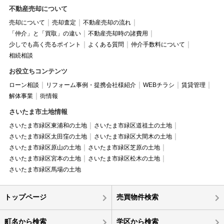
不動産売却について
売却について
売却査定
不動産売却の流れ
「仲介」と「買取」の違い
不動産売却時の諸費用
少しでも高く売るポイント
よくある質問
仲介手数料について
相続相談
お役立ちコンテンツ
ローン相談
リフォーム事例・提携会社様紹介
WEBチラシ
賃貸管理
解体事業
街情報
さいたま市土地情報
さいたま市緑区東浦和の土地
さいたま市緑区道祖土の土地
さいたま市緑区太田窪の土地
さいたま市緑区大間木の土地
さいたま市緑区原山の土地
さいたま市緑区芝原の土地
さいたま市緑区宮本の土地
さいたま市緑区松木の土地
さいたま市緑区馬場の土地
トップページ
売買物件検索
町名から検索
学区から検索