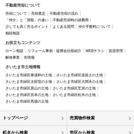
不動産売却について
売却について
売却査定
不動産売却の流れ
「仲介」と「買取」の違い
不動産売却時の諸費用
少しでも高く売るポイント
よくある質問
仲介手数料について
相続相談
お役立ちコンテンツ
ローン相談
リフォーム事例・提携会社様紹介
WEBチラシ
賃貸管理
解体事業
街情報
さいたま市土地情報
さいたま市緑区東浦和の土地
さいたま市緑区道祖土の土地
さいたま市緑区太田窪の土地
さいたま市緑区大間木の土地
さいたま市緑区原山の土地
さいたま市緑区芝原の土地
さいたま市緑区宮本の土地
さいたま市緑区松木の土地
さいたま市緑区馬場の土地
トップページ
売買物件検索
町名から検索
学区から検索