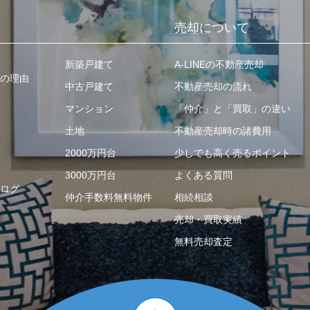
売却について
新築戸建て
A-LINEの不動産売却
の理由
中古戸建て
不動産売却の流れ
マンション
「仲介」と「買取」の違い
土地
不動産売却時の諸費用
2000万円台
少しでも高く売るポイント
3000万円台
よくある質問
ログ
仲介手数料無料物件
相続相談
売却・買取実績
無料売却査定