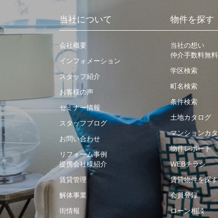
当社について
物件を探す
会社概要
当社の想い
仲介手数料無料
インフォメーション
学区検索
スタッフ紹介
町名検索
お客様の声
条件検索
セミナー情報
土地カタログ
スタッフブログ
マンションカタ
お問い合わせ
物件レポート
リフォーム事例
提携会社様紹介
WEBチラシ
賃貸管理
賃貸物件を探す
解体事業
会員登録
街情報
ローン相談