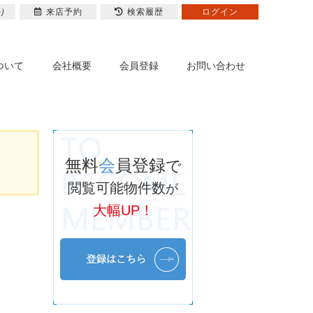
り
来店予約
検索履歴
ログイン
ついて
会社概要
会員登録
お問い合わせ
無料
会
員登録
で
閲覧可能物件数
が
大幅UP！