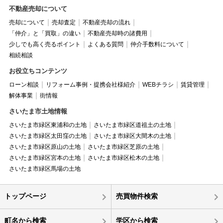
不動産売却について
売却について
売却査定
不動産売却の流れ
「仲介」と「買取」の違い
不動産売却時の諸費用
少しでも高く売るポイント
よくある質問
仲介手数料について
相続相談
お役立ちコンテンツ
ローン相談
リフォーム事例・提携会社様紹介
WEBチラシ
賃貸管理
解体事業
街情報
さいたま市土地情報
さいたま市緑区東浦和の土地
さいたま市緑区道祖土の土地
さいたま市緑区太田窪の土地
さいたま市緑区大間木の土地
さいたま市緑区原山の土地
さいたま市緑区芝原の土地
さいたま市緑区宮本の土地
さいたま市緑区松木の土地
さいたま市緑区馬場の土地
トップページ
売買物件検索
町名から検索
学区から検索