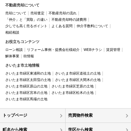
不動産売却について
売却について
売却査定
不動産売却の流れ
「仲介」と「買取」の違い
不動産売却時の諸費用
少しでも高く売るポイント
よくある質問
仲介手数料について
相続相談
お役立ちコンテンツ
ローン相談
リフォーム事例・提携会社様紹介
WEBチラシ
賃貸管理
解体事業
街情報
さいたま市土地情報
さいたま市緑区東浦和の土地
さいたま市緑区道祖土の土地
さいたま市緑区太田窪の土地
さいたま市緑区大間木の土地
さいたま市緑区原山の土地
さいたま市緑区芝原の土地
さいたま市緑区宮本の土地
さいたま市緑区松木の土地
さいたま市緑区馬場の土地
トップページ
売買物件検索
町名から検索
学区から検索