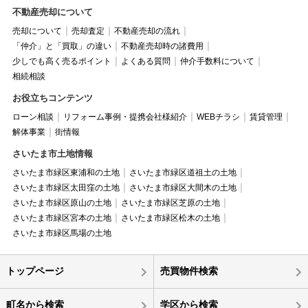
不動産売却について
売却について
売却査定
不動産売却の流れ
「仲介」と「買取」の違い
不動産売却時の諸費用
少しでも高く売るポイント
よくある質問
仲介手数料について
相続相談
お役立ちコンテンツ
ローン相談
リフォーム事例・提携会社様紹介
WEBチラシ
賃貸管理
解体事業
街情報
さいたま市土地情報
さいたま市緑区東浦和の土地
さいたま市緑区道祖土の土地
さいたま市緑区太田窪の土地
さいたま市緑区大間木の土地
さいたま市緑区原山の土地
さいたま市緑区芝原の土地
さいたま市緑区宮本の土地
さいたま市緑区松木の土地
さいたま市緑区馬場の土地
トップページ
売買物件検索
町名から検索
学区から検索