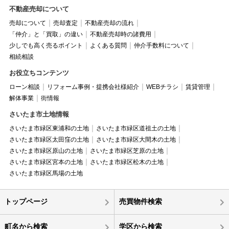
不動産売却について
売却について
売却査定
不動産売却の流れ
「仲介」と「買取」の違い
不動産売却時の諸費用
少しでも高く売るポイント
よくある質問
仲介手数料について
相続相談
お役立ちコンテンツ
ローン相談
リフォーム事例・提携会社様紹介
WEBチラシ
賃貸管理
解体事業
街情報
さいたま市土地情報
さいたま市緑区東浦和の土地
さいたま市緑区道祖土の土地
さいたま市緑区太田窪の土地
さいたま市緑区大間木の土地
さいたま市緑区原山の土地
さいたま市緑区芝原の土地
さいたま市緑区宮本の土地
さいたま市緑区松木の土地
さいたま市緑区馬場の土地
トップページ
売買物件検索
町名から検索
学区から検索