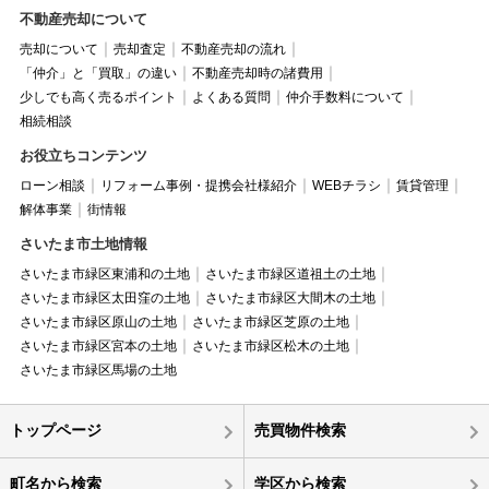
不動産売却について
売却について
売却査定
不動産売却の流れ
「仲介」と「買取」の違い
不動産売却時の諸費用
少しでも高く売るポイント
よくある質問
仲介手数料について
相続相談
お役立ちコンテンツ
ローン相談
リフォーム事例・提携会社様紹介
WEBチラシ
賃貸管理
解体事業
街情報
さいたま市土地情報
さいたま市緑区東浦和の土地
さいたま市緑区道祖土の土地
さいたま市緑区太田窪の土地
さいたま市緑区大間木の土地
さいたま市緑区原山の土地
さいたま市緑区芝原の土地
さいたま市緑区宮本の土地
さいたま市緑区松木の土地
さいたま市緑区馬場の土地
トップページ
売買物件検索
町名から検索
学区から検索