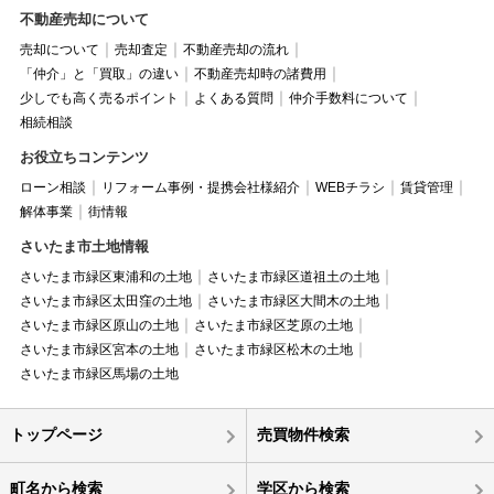
不動産売却について
売却について
売却査定
不動産売却の流れ
「仲介」と「買取」の違い
不動産売却時の諸費用
少しでも高く売るポイント
よくある質問
仲介手数料について
相続相談
お役立ちコンテンツ
ローン相談
リフォーム事例・提携会社様紹介
WEBチラシ
賃貸管理
解体事業
街情報
さいたま市土地情報
さいたま市緑区東浦和の土地
さいたま市緑区道祖土の土地
さいたま市緑区太田窪の土地
さいたま市緑区大間木の土地
さいたま市緑区原山の土地
さいたま市緑区芝原の土地
さいたま市緑区宮本の土地
さいたま市緑区松木の土地
さいたま市緑区馬場の土地
トップページ
売買物件検索
町名から検索
学区から検索