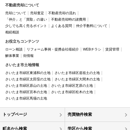
不動産売却について
売却について
売却査定
不動産売却の流れ
「仲介」と「買取」の違い
不動産売却時の諸費用
少しでも高く売るポイント
よくある質問
仲介手数料について
相続相談
お役立ちコンテンツ
ローン相談
リフォーム事例・提携会社様紹介
WEBチラシ
賃貸管理
解体事業
街情報
さいたま市土地情報
さいたま市緑区東浦和の土地
さいたま市緑区道祖土の土地
さいたま市緑区太田窪の土地
さいたま市緑区大間木の土地
さいたま市緑区原山の土地
さいたま市緑区芝原の土地
さいたま市緑区宮本の土地
さいたま市緑区松木の土地
さいたま市緑区馬場の土地
トップページ
売買物件検索
町名から検索
学区から検索