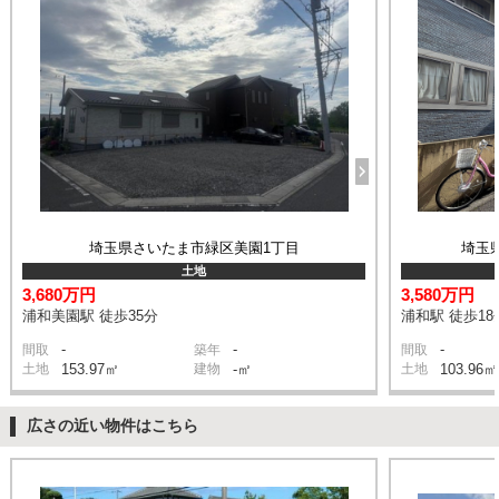
埼玉県さいたま市緑区美園1丁目
埼玉県
土地
3,680万円
3,580万円
浦和美園駅 徒歩35分
浦和駅 徒歩18
-
-
-
間取
築年
間取
土地
153.97㎡
建物
-㎡
土地
103.96㎡
広さの近い物件はこちら