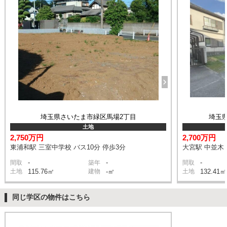
埼玉県さいたま市緑区馬場2丁目
埼玉
土地
2,750万円
2,700万円
東浦和駅 三室中学校 バス10分 停歩3分
大宮駅 中並木 
-
-
-
間取
築年
間取
土地
115.76㎡
建物
-㎡
土地
132.41㎡
同じ学区の物件はこちら