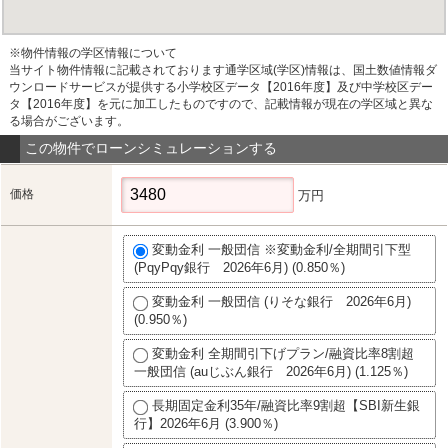
※物件情報の学区情報について
当サイト物件情報に記載されております通学区域(学区)情報は、国土数値情報ダ
ウンロードサービスが提供する小学校区データ【2016年度】及び中学校区デー
タ【2016年度】を元に加工したものですので、記載情報が現在の学区域と異な
る場合がございます。
この物件でローンシミュレーションする
価格
万円
変動金利 一般団信 ※変動金利/全期間引下型
(PqyPqy銀行 2026年6月) (0.850％)
変動金利 一般団信 (りそな銀行 2026年6月)
(0.950％)
変動金利 全期間引下げプラン/融資比率8割超
一般団信 (auじぶん銀行 2026年6月) (1.125％)
長期固定金利35年/融資比率9割超【SBI新生銀
行】2026年6月 (3.900％)