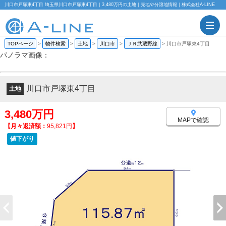
川口市戸塚東4丁目 埼玉県川口市戸塚東4丁目｜3,480万円の土地｜売地や分譲地情報｜株式会社A-LINE
TOPページ
>
物件検索
>
土地
>
川口市
>
ＪＲ武蔵野線
>
川口市戸塚東4丁目
パノラマ画像：
川口市戸塚東4丁目
土地
3,480万円
MAPで確認
【月々返済額：
95,821円
】
値下がり