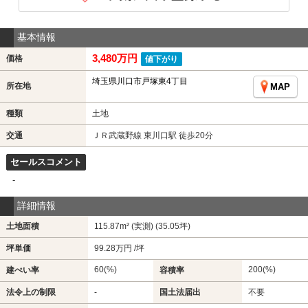
基本情報
3,480万円
価格
値下がり
埼玉県川口市戸塚東4丁目
所在地
MAP
種類
土地
交通
ＪＲ武蔵野線 東川口駅 徒歩20分
セールスコメント
-
詳細情報
土地面積
115.87m² (実測) (35.05坪)
坪単価
99.28万円 /坪
60(%)
200(%)
建ぺい率
容積率
法令上の制限
-
国土法届出
不要