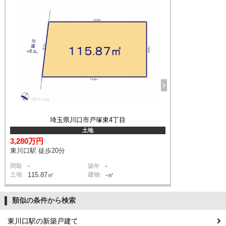
埼玉県川口市戸塚東4丁目
土地
3,280万円
東川口駅 徒歩20分
-
-
間取
築年
土地
115.87㎡
建物
-㎡
類似の条件から検索
東川口駅の新築戸建て