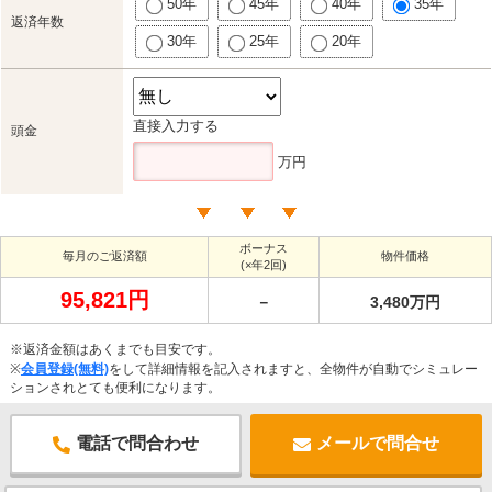
50年
45年
40年
35年
返済年数
30年
25年
20年
直接入力する
頭金
万円
ボーナス
毎月のご返済額
物件価格
(×年2回)
95,821円
－
3,480万円
※返済金額はあくまでも目安です。
※
会員登録(無料)
をして詳細情報を記入されますと、全物件が自動でシミュレー
ションされとても便利になります。
電話で問合わせ
メールで問合せ