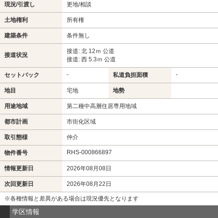
現況/引渡し
更地/相談
土地権利
所有権
建築条件
条件無し
接道: 北 12ｍ 公道
接道状況
接道: 西 5.3ｍ 公道
-
-
セットバック
私道負担面積
地目
宅地
地勢
用途地域
第二種中高層住居専用地域
都市計画
市街化区域
取引態様
仲介
RHS-000866897
物件番号
情報更新日
2026年08月08日
次回更新日
2026年08月22日
※各種情報と差異がある場合は現況優先となります
学区情報