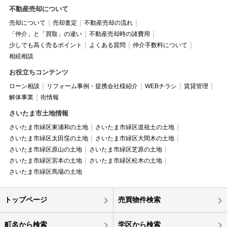
不動産売却について
売却について
売却査定
不動産売却の流れ
「仲介」と「買取」の違い
不動産売却時の諸費用
少しでも高く売るポイント
よくある質問
仲介手数料について
相続相談
お役立ちコンテンツ
ローン相談
リフォーム事例・提携会社様紹介
WEBチラシ
賃貸管理
解体事業
街情報
さいたま市土地情報
さいたま市緑区東浦和の土地
さいたま市緑区道祖土の土地
さいたま市緑区太田窪の土地
さいたま市緑区大間木の土地
さいたま市緑区原山の土地
さいたま市緑区芝原の土地
さいたま市緑区宮本の土地
さいたま市緑区松木の土地
さいたま市緑区馬場の土地
トップページ
売買物件検索
町名から検索
学区から検索