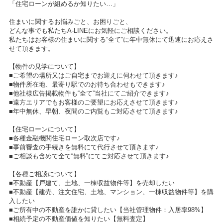
「住宅ローンが組めるか知りたい…」
住まいに関するお悩みごと、お困りごと、
どんな事でも私たちA-LINEにお気軽にご相談ください。
私たちはお客様の住まいに関する“全て”に年中無休にて迅速にお応えさ
せて頂きます。
【物件の見学について】
■ご希望の場所又はご自宅までお迎えに伺わせて頂きます♪
■物件所在地、最寄り駅でのお待ち合わせもできます♪
■他社様広告掲載物件も“全て”当社にてご紹介できます♪
■遠方エリアでもお客様のご要望にお応えさせて頂きます♪
■年中無休、早朝、夜間のご内覧もご対応させて頂きます♪
【住宅ローンについて】
■各種金融機関住宅ローン取次店です♪
■事前審査の手続きを無料にて代行させて頂きます♪
■ご相談も含めて全て“無料”にてご対応させて頂きます♪
【各種ご相談について】
■不動産【戸建て、土地、一棟収益物件等】を売却したい
■不動産【建売、注文住宅、土地、マンション、一棟収益物件等】を購
入したい
■ご所有中の不動産を誰かに貸したい【当社管理物件：入居率98%】
■相続予定の不動産価値を知りたい【無料査定】