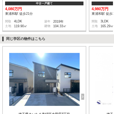
中古一戸建て
4,080万円
4,980万円
東浦和駅 徒歩21分
東浦和駅 徒歩3
4LDK
3LDK
間取
築年
2019年
間取
土地
119.90㎡
建物
104.33㎡
土地
165.29㎡
同じ学区の物件はこちら