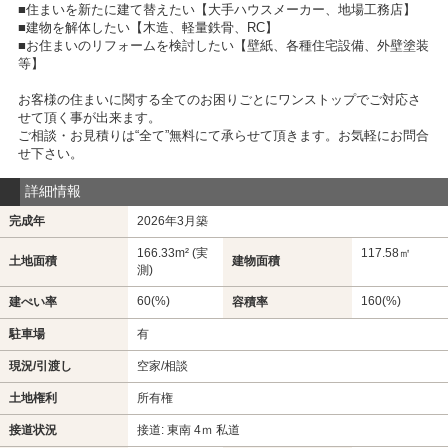
■住まいを新たに建て替えたい【大手ハウスメーカー、地場工務店】
■建物を解体したい【木造、軽量鉄骨、RC】
■お住まいのリフォームを検討したい【壁紙、各種住宅設備、外壁塗装
等】
お客様の住まいに関する全てのお困りごとにワンストップでご対応さ
せて頂く事が出来ます。
ご相談・お見積りは“全て”無料にて承らせて頂きます。お気軽にお問合
せ下さい。
詳細情報
完成年
2026年3月築
166.33m² (実
117.58㎡
土地面積
建物面積
測)
60(%)
160(%)
建ぺい率
容積率
駐車場
有
現況/引渡し
空家/相談
土地権利
所有権
接道状況
接道: 東南 4ｍ 私道