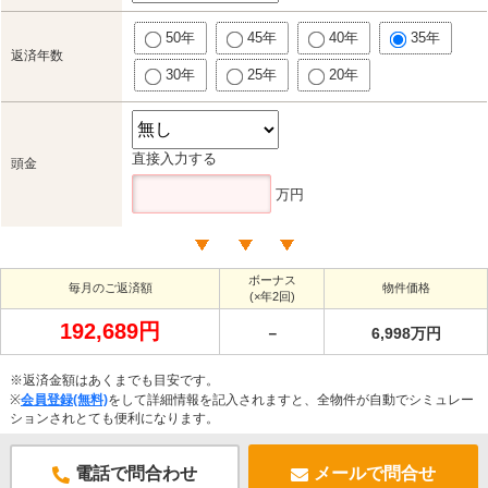
50年
45年
40年
35年
返済年数
30年
25年
20年
直接入力する
頭金
万円
ボーナス
毎月のご返済額
物件価格
(×年2回)
192,689円
－
6,998万円
※返済金額はあくまでも目安です。
※
会員登録(無料)
をして詳細情報を記入されますと、全物件が自動でシミュレー
ションされとても便利になります。
電話で問合わせ
メールで問合せ