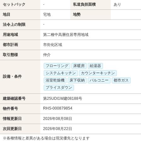
セットバック
-
私道負担面積
あり
地目
宅地
地勢
-
法令上の制限
用途地域
第二種中高層住居専用地域
都市計画
市街化区域
取引態様
仲介
フローリング
床暖房
給湯器
システムキッチン
カウンターキッチン
設備・条件
浴室乾燥機
床下収納
バルコニー
都市ガス
プライスダウン
建築確認番号
第25UDI1W建08188号
RHS-000879854
物件番号
情報更新日
2026年08月08日
次回更新日
2026年08月22日
※各種情報と差異がある場合は現況優先となります