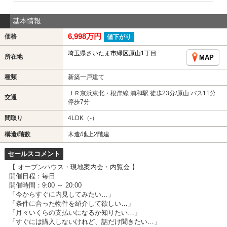
基本情報
6,998万円
価格
値下がり
埼玉県さいたま市緑区原山1丁目
所在地
MAP
種類
新築一戸建て
ＪＲ京浜東北・根岸線 浦和駅 徒歩23分/原山 バス11分
交通
停歩7分
間取り
4LDK（-）
構造/階数
木造/地上2階建
セールスコメント
【 オープンハウス・現地案内会・内覧会 】
開催日程：毎日
開催時間：9:00 ～ 20:00
「今からすぐに内見してみたい…」
「条件に合った物件を紹介して欲しい…」
「月々いくらの支払いになるか知りたい…」
「すぐには購入しないけれど、話だけ聞きたい…」