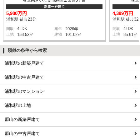
埼玉県さいたま市緑区太田窪3丁目
埼玉
新築一戸建て
5,980万円
4,399万円
浦和駅 徒歩23分
浦和駅 徒歩32
4LDK
4LDK
間取
築年
2026年
間取
土地
158.52㎡
建物
101.02㎡
土地
85.61㎡
類似の条件から検索
浦和駅の新築戸建て
浦和駅の中古戸建て
浦和駅のマンション
浦和駅の土地
原山の新築戸建て
原山の中古戸建て