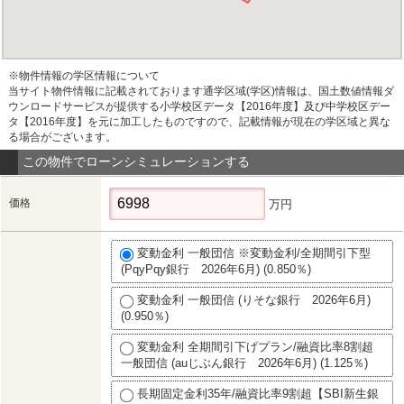
※物件情報の学区情報について
当サイト物件情報に記載されております通学区域(学区)情報は、国土数値情報ダ
ウンロードサービスが提供する小学校区データ【2016年度】及び中学校区デー
タ【2016年度】を元に加工したものですので、記載情報が現在の学区域と異な
る場合がございます。
この物件でローンシミュレーションする
価格
万円
変動金利 一般団信 ※変動金利/全期間引下型
(PqyPqy銀行 2026年6月) (0.850％)
変動金利 一般団信 (りそな銀行 2026年6月)
(0.950％)
変動金利 全期間引下げプラン/融資比率8割超
一般団信 (auじぶん銀行 2026年6月) (1.125％)
長期固定金利35年/融資比率9割超【SBI新生銀