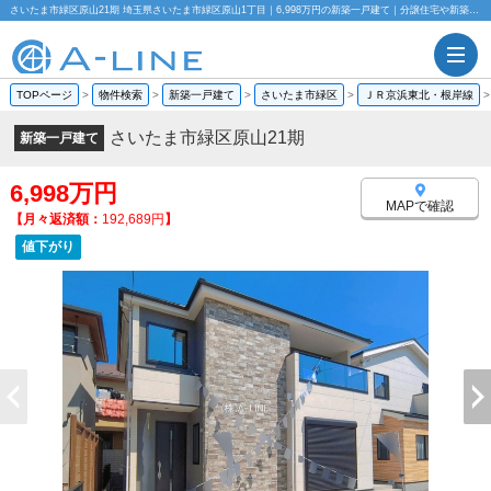
さいたま市緑区原山21期 埼玉県さいたま市緑区原山1丁目｜6,998万円の新築一戸建て｜分譲住宅や新築物件｜株式会社A-LINE
TOPページ
>
物件検索
>
新築一戸建て
>
さいたま市緑区
>
ＪＲ京浜東北・根岸線
さいたま市緑区原山21期
新築一戸建て
6,998万円
MAPで確認
【月々返済額：
192,689円
】
値下がり