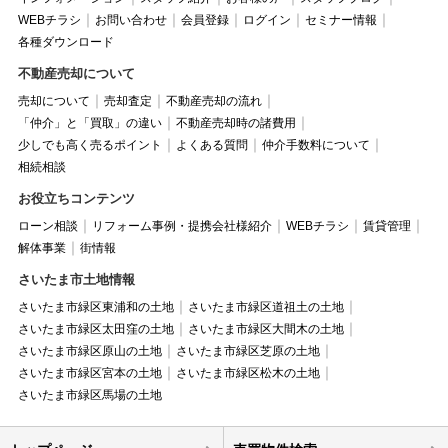
WEBチラシ
お問い合わせ
会員登録
ログイン
セミナー情報
各種ダウンロード
不動産売却について
売却について
売却査定
不動産売却の流れ
「仲介」と「買取」の違い
不動産売却時の諸費用
少しでも高く売るポイント
よくある質問
仲介手数料について
相続相談
お役立ちコンテンツ
ローン相談
リフォーム事例・提携会社様紹介
WEBチラシ
賃貸管理
解体事業
街情報
さいたま市土地情報
さいたま市緑区東浦和の土地
さいたま市緑区道祖土の土地
さいたま市緑区太田窪の土地
さいたま市緑区大間木の土地
さいたま市緑区原山の土地
さいたま市緑区芝原の土地
さいたま市緑区宮本の土地
さいたま市緑区松木の土地
さいたま市緑区馬場の土地