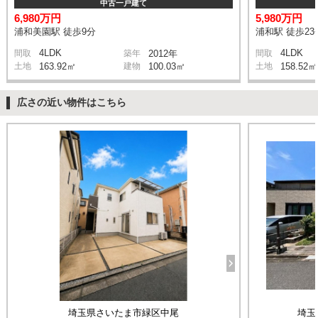
中古一戸建て
6,980万円
5,980万円
浦和美園駅 徒歩9分
浦和駅 徒歩23
4LDK
4LDK
間取
築年
2012年
間取
土地
163.92㎡
建物
100.03㎡
土地
158.52㎡
広さの近い物件はこちら
埼玉県さいたま市緑区中尾
埼玉