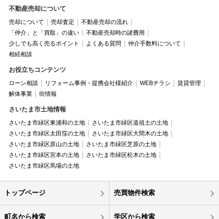
不動産売却について
売却について
売却査定
不動産売却の流れ
「仲介」と「買取」の違い
不動産売却時の諸費用
少しでも高く売るポイント
よくある質問
仲介手数料について
相続相談
お役立ちコンテンツ
ローン相談
リフォーム事例・提携会社様紹介
WEBチラシ
賃貸管理
解体事業
街情報
さいたま市土地情報
さいたま市緑区東浦和の土地
さいたま市緑区道祖土の土地
さいたま市緑区太田窪の土地
さいたま市緑区大間木の土地
さいたま市緑区原山の土地
さいたま市緑区芝原の土地
さいたま市緑区宮本の土地
さいたま市緑区松木の土地
さいたま市緑区馬場の土地
トップページ
売買物件検索
町名から検索
学区から検索