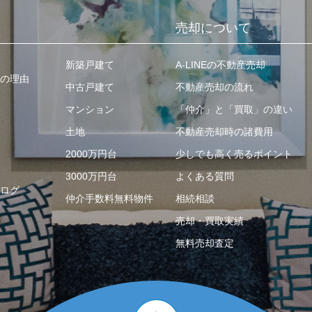
売却について
新築戸建て
A-LINEの不動産売却
の理由
中古戸建て
不動産売却の流れ
マンション
「仲介」と「買取」の違い
土地
不動産売却時の諸費用
2000万円台
少しでも高く売るポイント
3000万円台
よくある質問
ログ
仲介手数料無料物件
相続相談
売却・買取実績
無料売却査定