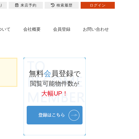
り
来店予約
検索履歴
ログイン
ついて
会社概要
会員登録
お問い合わせ
無料
会
員登録
で
閲覧可能物件数
が
大幅UP！