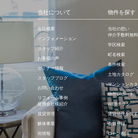
当社について
物件を探す
会社概要
当社の想い
仲介手数料無料
インフォメーション
学区検索
スタッフ紹介
町名検索
お客様の声
条件検索
セミナー情報
土地カタログ
スタッフブログ
マンションカタ
お問い合わせ
物件レポート
リフォーム事例
提携会社様紹介
WEBチラシ
賃貸管理
賃貸物件を探す
解体事業
会員登録
街情報
ローン相談