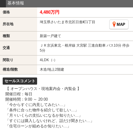
基本情報
4,480万円
価格
埼玉県さいたま市北区日進町1丁目
所在地
MAP
種類
新築一戸建て
ＪＲ京浜東北・根岸線 大宮駅 三進自動車 バス10分 停歩
交通
5分
間取り
4LDK（-）
構造/階数
木造/地上2階建
セールスコメント
【 オープンハウス・現地案内会・内覧会 】
開催日程：毎日
開催時間：9:00 ～ 20:00
「今からすぐに内見してみたい…」
「条件に合った物件を紹介して欲しい…」
「月々いくらの支払いになるか知りたい…」
「すぐには購入しないけれど、話だけ聞きたい…」
「住宅ローンが組めるか知りたい…」