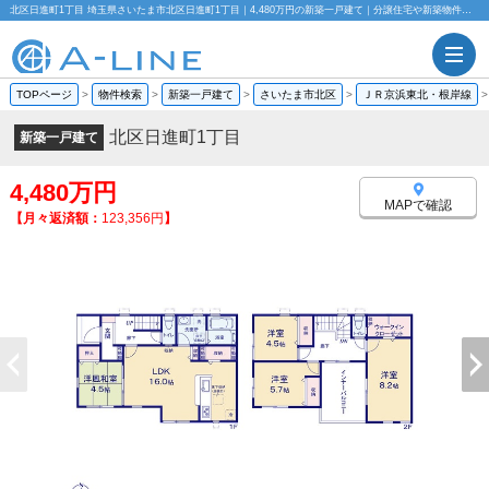
北区日進町1丁目 埼玉県さいたま市北区日進町1丁目｜4,480万円の新築一戸建て｜分譲住宅や新築物件｜株式会社A-LINE
TOPページ
>
物件検索
>
新築一戸建て
>
さいたま市北区
>
ＪＲ京浜東北・根岸線
北区日進町1丁目
新築一戸建て
4,480万円
MAPで確認
【月々返済額：
123,356円
】