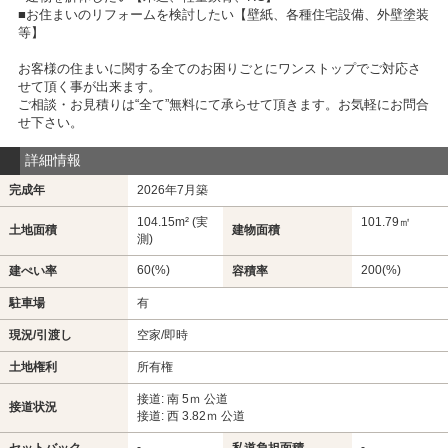
■お住まいのリフォームを検討したい【壁紙、各種住宅設備、外壁塗装
等】
お客様の住まいに関する全てのお困りごとにワンストップでご対応さ
せて頂く事が出来ます。
ご相談・お見積りは“全て”無料にて承らせて頂きます。お気軽にお問合
せ下さい。
詳細情報
完成年
2026年7月築
104.15m² (実
101.79㎡
土地面積
建物面積
測)
60(%)
200(%)
建ぺい率
容積率
駐車場
有
現況/引渡し
空家/即時
土地権利
所有権
接道: 南 5ｍ 公道
接道状況
接道: 西 3.82ｍ 公道
-
-