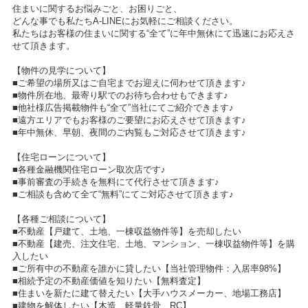
住まいに関するお悩みごと、お困りごと、
どんな事でも私たちA-LINEにお気軽にご相談ください。
私たちはお客様の住まいに関する“全て”に年中無休にて迅速にお応えさ
せて頂きます。
【物件の見学について】
■ご希望の場所又はご自宅までお迎えに伺わせて頂きます♪
■物件所在地、最寄り駅でのお待ち合わせもできます♪
■他社様広告掲載物件も“全て”当社にてご紹介できます♪
■遠方エリアでもお客様のご要望にお応えさせて頂きます♪
■年中無休、早朝、夜間のご内覧もご対応させて頂きます♪
【住宅ローンについて】
■各種金融機関住宅ローン取次店です♪
■事前審査の手続きを無料にて代行させて頂きます♪
■ご相談も含めて全て“無料”にてご対応させて頂きます♪
【各種ご相談について】
■不動産【戸建て、土地、一棟収益物件等】を売却したい
■不動産【建売、注文住宅、土地、マンション、一棟収益物件等】を購
入したい
■ご所有中の不動産を誰かに貸したい【当社管理物件：入居率98%】
■相続予定の不動産価値を知りたい【無料査定】
■住まいを新たに建て替えたい【大手ハウスメーカー、地場工務店】
■建物を解体したい【木造、軽量鉄骨、RC】