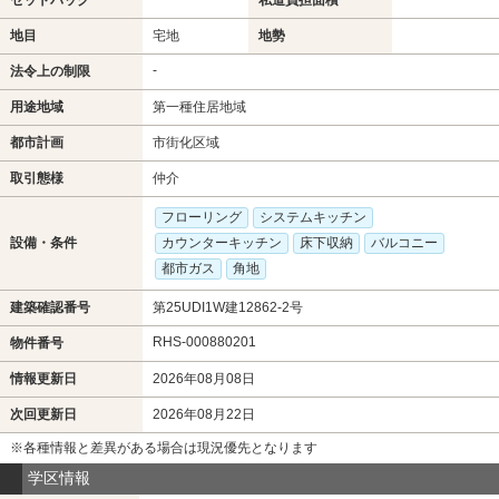
セットバック
私道負担面積
地目
宅地
地勢
-
法令上の制限
用途地域
第一種住居地域
都市計画
市街化区域
取引態様
仲介
フローリング
システムキッチン
設備・条件
カウンターキッチン
床下収納
バルコニー
都市ガス
角地
建築確認番号
第25UDI1W建12862-2号
RHS-000880201
物件番号
情報更新日
2026年08月08日
次回更新日
2026年08月22日
※各種情報と差異がある場合は現況優先となります
学区情報