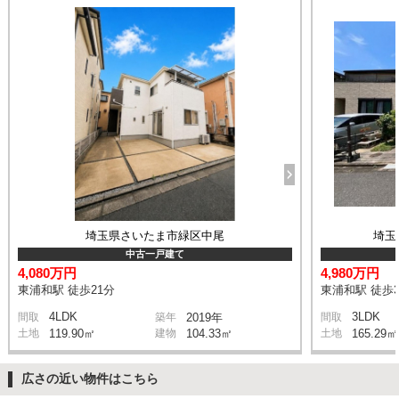
埼玉県さいたま市緑区中尾
埼玉
中古一戸建て
4,080万円
4,980万円
東浦和駅 徒歩21分
東浦和駅 徒歩3
4LDK
3LDK
間取
築年
2019年
間取
土地
119.90㎡
建物
104.33㎡
土地
165.29㎡
広さの近い物件はこちら