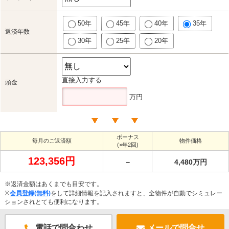
50年
45年
40年
35年
返済年数
30年
25年
20年
直接入力する
頭金
万円
ボーナス
毎月のご返済額
物件価格
(×年2回)
123,356円
－
4,480万円
※返済金額はあくまでも目安です。
※
会員登録(無料)
をして詳細情報を記入されますと、全物件が自動でシミュレー
ションされとても便利になります。
電話で問合わせ
メールで問合せ