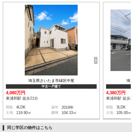
埼玉県さいたま市緑区中尾
埼
中古一戸建て
4,080万円
4,380万円
東浦和駅 徒歩21分
東浦和駅 徒歩2
4LDK
3LDK
間取
築年
2019年
間取
土地
119.90㎡
建物
104.33㎡
土地
105.00㎡
同じ学区の物件はこちら