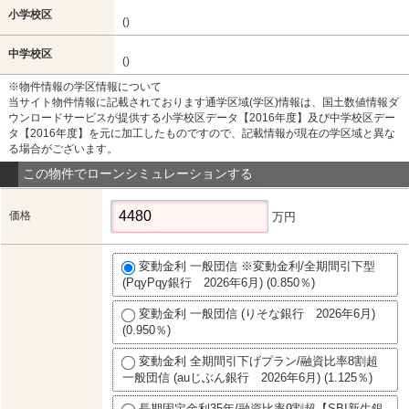
小学校区
()
中学校区
()
※物件情報の学区情報について
当サイト物件情報に記載されております通学区域(学区)情報は、国土数値情報ダ
ウンロードサービスが提供する小学校区データ【2016年度】及び中学校区デー
タ【2016年度】を元に加工したものですので、記載情報が現在の学区域と異な
る場合がございます。
この物件でローンシミュレーションする
価格
万円
変動金利 一般団信 ※変動金利/全期間引下型
(PqyPqy銀行 2026年6月) (0.850％)
変動金利 一般団信 (りそな銀行 2026年6月)
(0.950％)
変動金利 全期間引下げプラン/融資比率8割超
一般団信 (auじぶん銀行 2026年6月) (1.125％)
長期固定金利35年/融資比率9割超【SBI新生銀