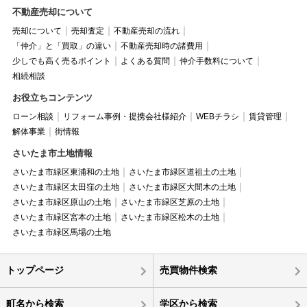
不動産売却について
売却について
売却査定
不動産売却の流れ
「仲介」と「買取」の違い
不動産売却時の諸費用
少しでも高く売るポイント
よくある質問
仲介手数料について
相続相談
お役立ちコンテンツ
ローン相談
リフォーム事例・提携会社様紹介
WEBチラシ
賃貸管理
解体事業
街情報
さいたま市土地情報
さいたま市緑区東浦和の土地
さいたま市緑区道祖土の土地
さいたま市緑区太田窪の土地
さいたま市緑区大間木の土地
さいたま市緑区原山の土地
さいたま市緑区芝原の土地
さいたま市緑区宮本の土地
さいたま市緑区松木の土地
さいたま市緑区馬場の土地
トップページ
売買物件検索
町名から検索
学区から検索