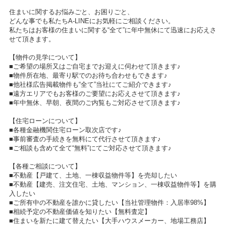
住まいに関するお悩みごと、お困りごと、
どんな事でも私たちA-LINEにお気軽にご相談ください。
私たちはお客様の住まいに関する“全て”に年中無休にて迅速にお応えさ
せて頂きます。
【物件の見学について】
■ご希望の場所又はご自宅までお迎えに伺わせて頂きます♪
■物件所在地、最寄り駅でのお待ち合わせもできます♪
■他社様広告掲載物件も“全て”当社にてご紹介できます♪
■遠方エリアでもお客様のご要望にお応えさせて頂きます♪
■年中無休、早朝、夜間のご内覧もご対応させて頂きます♪
【住宅ローンについて】
■各種金融機関住宅ローン取次店です♪
■事前審査の手続きを無料にて代行させて頂きます♪
■ご相談も含めて全て“無料”にてご対応させて頂きます♪
【各種ご相談について】
■不動産【戸建て、土地、一棟収益物件等】を売却したい
■不動産【建売、注文住宅、土地、マンション、一棟収益物件等】を購
入したい
■ご所有中の不動産を誰かに貸したい【当社管理物件：入居率98%】
■相続予定の不動産価値を知りたい【無料査定】
■住まいを新たに建て替えたい【大手ハウスメーカー、地場工務店】