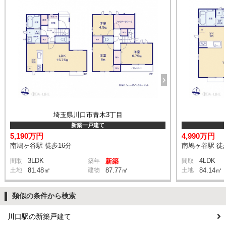
埼玉県川口市青木3丁目
新築一戸建て
5,190万円
4,990万円
南鳩ヶ谷駅 徒歩16分
南鳩ヶ谷駅 徒
3LDK
4LDK
間取
築年
新築
間取
土地
81.48㎡
建物
87.77㎡
土地
84.14㎡
類似の条件から検索
川口駅の新築戸建て