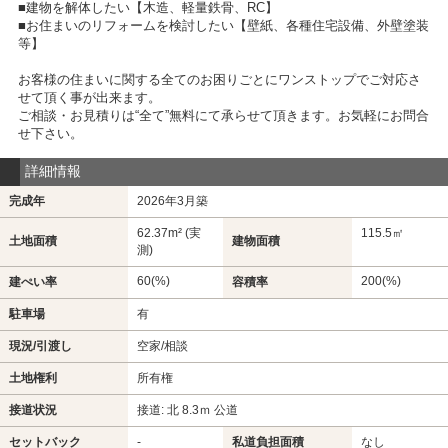
■建物を解体したい【木造、軽量鉄骨、RC】
■お住まいのリフォームを検討したい【壁紙、各種住宅設備、外壁塗装
等】
お客様の住まいに関する全てのお困りごとにワンストップでご対応さ
せて頂く事が出来ます。
ご相談・お見積りは“全て”無料にて承らせて頂きます。お気軽にお問合
せ下さい。
詳細情報
完成年
2026年3月築
62.37m² (実
115.5㎡
土地面積
建物面積
測)
60(%)
200(%)
建ぺい率
容積率
駐車場
有
現況/引渡し
空家/相談
土地権利
所有権
接道状況
接道: 北 8.3ｍ 公道
セットバック
-
私道負担面積
なし