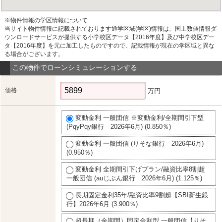
※物件情報の学区情報について
当サイト物件情報に記載されております通学区域(学区)情報は、国土数値情報ダ
ウンロードサービスが提供する小学校区データ【2016年度】及び中学校区デー
タ【2016年度】を元に加工したものですので、記載情報が現在の学区域と異な
る場合がございます。
この物件でローンシミュレーションする
価格
万円
変動金利 一般団信 ※変動金利/全期間引下型
(PqyPqy銀行 2026年6月) (0.850％)
変動金利 一般団信 (りそな銀行 2026年6月)
(0.950％)
変動金利 全期間引下げプラン/融資比率8割超
一般団信 (auじぶん銀行 2026年6月) (1.125％)
長期固定金利35年/融資比率9割超【SBI新生銀
行】2026年6月 (3.900％)
超長期（全期間）固定金利型 一般団信【りそ