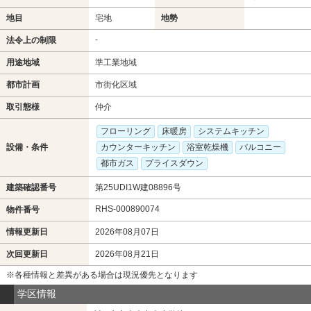
地目
宅地
地勢
-
法令上の制限
用途地域
準工業地域
都市計画
市街化区域
取引態様
仲介
フローリング
床暖房
システムキッチン
設備・条件
カウンターキッチン
浴室乾燥機
バルコニー
都市ガス
プライスダウン
建築確認番号
第25UDI1W建08896号
RHS-000890074
物件番号
情報更新日
2026年08月07日
次回更新日
2026年08月21日
※各種情報と差異がある場合は現況優先となります
学区情報