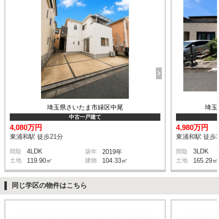
埼玉県さいたま市緑区中尾
埼玉
中古一戸建て
4,080万円
4,980万円
東浦和駅 徒歩21分
東浦和駅 徒歩3
4LDK
3LDK
間取
築年
2019年
間取
土地
119.90㎡
建物
104.33㎡
土地
165.29㎡
同じ学区の物件はこちら