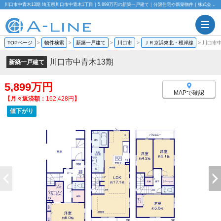
川口市中青木13期 埼玉県川口市中青木1丁目｜5,899万円の新築一戸建て｜分譲住宅や新築物件｜株式会社A-LINE
TOPページ
>
物件検索
>
新築一戸建て
>
川口市
>
ＪＲ京浜東北・根岸線
>
川口市中
川口市中青木13期
新築一戸建て
5,899万円
MAPで確認
【月々返済額：
162,428円
】
値下がり