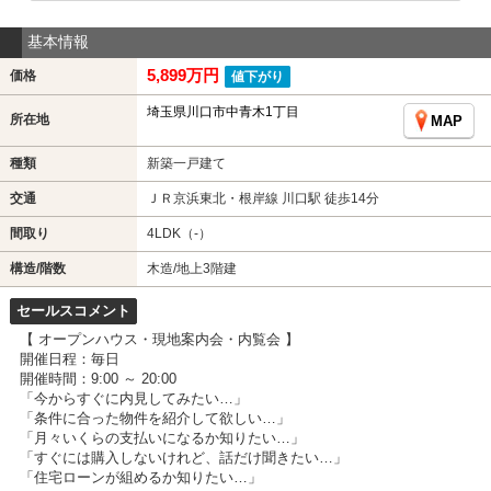
基本情報
5,899万円
価格
値下がり
埼玉県川口市中青木1丁目
所在地
MAP
種類
新築一戸建て
交通
ＪＲ京浜東北・根岸線 川口駅 徒歩14分
間取り
4LDK（-）
構造/階数
木造/地上3階建
セールスコメント
【 オープンハウス・現地案内会・内覧会 】
開催日程：毎日
開催時間：9:00 ～ 20:00
「今からすぐに内見してみたい…」
「条件に合った物件を紹介して欲しい…」
「月々いくらの支払いになるか知りたい…」
「すぐには購入しないけれど、話だけ聞きたい…」
「住宅ローンが組めるか知りたい…」