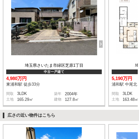
埼玉県さいたま市緑区芝原1丁目
中古一戸建て
4,980万円
5,190万円
東浦和駅 徒歩33分
浦和駅 中尾北 
3LDK
3LDK
間取
築年
2004年
間取
土地
165.29㎡
建物
127.8㎡
土地
163.48㎡
広さの近い物件はこちら