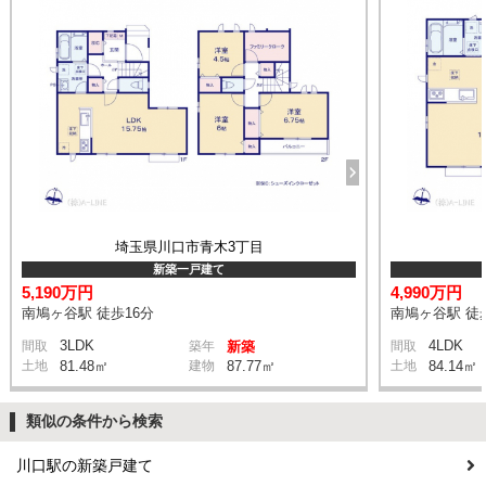
埼玉県川口市青木3丁目
新築一戸建て
5,190万円
4,990万円
南鳩ヶ谷駅 徒歩16分
南鳩ヶ谷駅 徒
3LDK
4LDK
間取
築年
新築
間取
土地
81.48㎡
建物
87.77㎡
土地
84.14㎡
類似の条件から検索
川口駅の新築戸建て