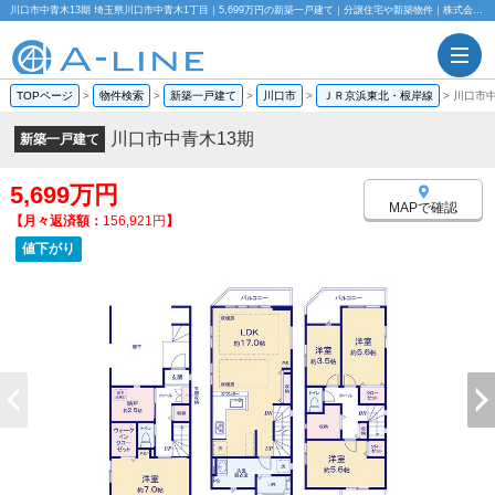
川口市中青木13期 埼玉県川口市中青木1丁目｜5,699万円の新築一戸建て｜分譲住宅や新築物件｜株式会社A-LINE
TOPページ
>
物件検索
>
新築一戸建て
>
川口市
>
ＪＲ京浜東北・根岸線
>
川口市中
川口市中青木13期
新築一戸建て
5,699万円
MAPで確認
【月々返済額：
156,921円
】
値下がり