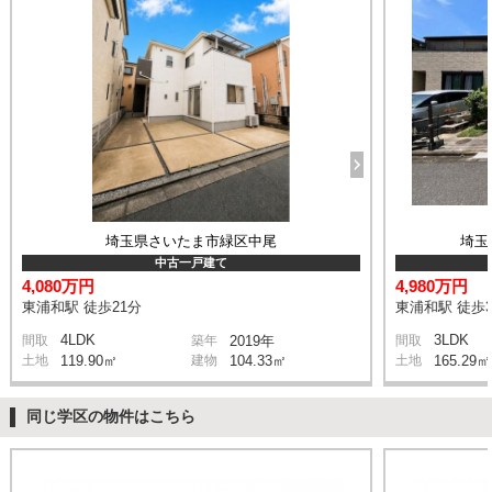
埼玉県さいたま市緑区中尾
埼玉
中古一戸建て
4,080万円
4,980万円
東浦和駅 徒歩21分
東浦和駅 徒歩3
4LDK
3LDK
間取
築年
2019年
間取
土地
119.90㎡
建物
104.33㎡
土地
165.29㎡
同じ学区の物件はこちら