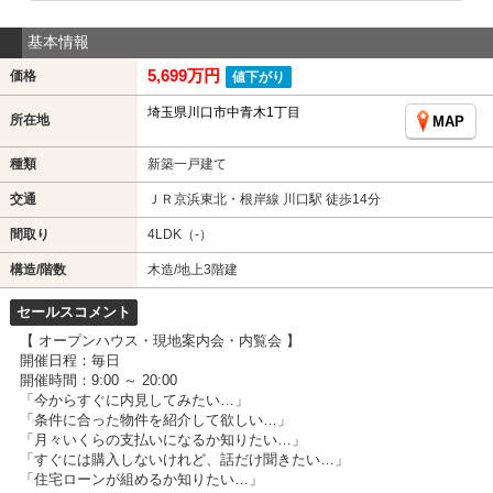
基本情報
5,699万円
価格
値下がり
埼玉県川口市中青木1丁目
所在地
MAP
種類
新築一戸建て
交通
ＪＲ京浜東北・根岸線 川口駅 徒歩14分
間取り
4LDK（-）
構造/階数
木造/地上3階建
セールスコメント
【 オープンハウス・現地案内会・内覧会 】
開催日程：毎日
開催時間：9:00 ～ 20:00
「今からすぐに内見してみたい…」
「条件に合った物件を紹介して欲しい…」
「月々いくらの支払いになるか知りたい…」
「すぐには購入しないけれど、話だけ聞きたい…」
「住宅ローンが組めるか知りたい…」