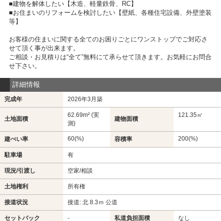
■建物を解体したい【木造、軽量鉄骨、RC】
■お住まいのリフォームを検討したい【壁紙、各種住宅設備、外壁塗装
等】
お客様の住まいに関する全てのお困りごとにワンストップでご対応さ
せて頂く事が出来ます。
ご相談・お見積りは“全て”無料にて承らせて頂きます。お気軽にお問合
せ下さい。
詳細情報
完成年
2026年3月築
62.69m² (実
121.35㎡
土地面積
建物面積
測)
60(%)
200(%)
建ぺい率
容積率
駐車場
有
現況/引渡し
空家/相談
土地権利
所有権
接道状況
接道: 北 8.3ｍ 公道
セットバック
-
私道負担面積
なし