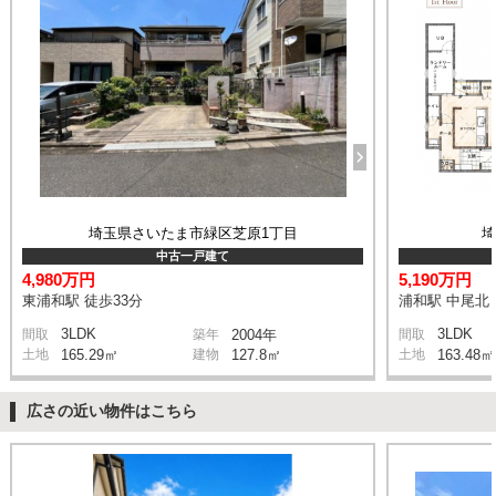
埼玉県さいたま市緑区芝原1丁目
中古一戸建て
4,980万円
5,190万円
東浦和駅 徒歩33分
浦和駅 中尾北 
3LDK
3LDK
間取
築年
2004年
間取
土地
165.29㎡
建物
127.8㎡
土地
163.48㎡
広さの近い物件はこちら