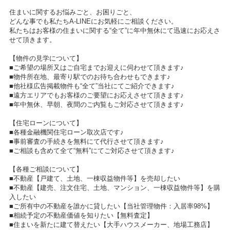
住まいに関するお悩みごと、お困りごと、
どんな事でも私たちA-LINEにお気軽にご相談ください。
私たちはお客様の住まいに関する“全て”に年中無休にて迅速にお応えさ
せて頂きます。
【物件の見学について】
■ご希望の場所又はご自宅までお迎えに伺わせて頂きます♪
■物件所在地、最寄り駅でのお待ち合わせもできます♪
■他社様広告掲載物件も“全て”当社にてご紹介できます♪
■遠方エリアでもお客様のご要望にお応えさせて頂きます♪
■年中無休、早朝、夜間のご内覧もご対応させて頂きます♪
【住宅ローンについて】
■各種金融機関住宅ローン取次店です♪
■事前審査の手続きを無料にて代行させて頂きます♪
■ご相談も含めて全て“無料”にてご対応させて頂きます♪
【各種ご相談について】
■不動産【戸建て、土地、一棟収益物件等】を売却したい
■不動産【建売、注文住宅、土地、マンション、一棟収益物件等】を購
入したい
■ご所有中の不動産を誰かに貸したい【当社管理物件：入居率98%】
■相続予定の不動産価値を知りたい【無料査定】
■住まいを新たに建て替えたい【大手ハウスメーカー、地場工務店】