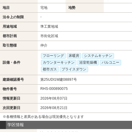
地目
宅地
地勢
-
法令上の制限
用途地域
準工業地域
都市計画
市街化区域
取引態様
仲介
フローリング
床暖房
システムキッチン
設備・条件
カウンターキッチン
浴室乾燥機
バルコニー
都市ガス
プライスダウン
建築確認番号
第25UDI1W建08897号
RHS-000890075
物件番号
情報更新日
2026年08月07日
次回更新日
2026年08月21日
※各種情報と差異がある場合は現況優先となります
学区情報