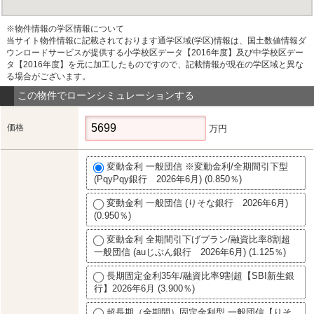
※物件情報の学区情報について
当サイト物件情報に記載されております通学区域(学区)情報は、国土数値情報ダ
ウンロードサービスが提供する小学校区データ【2016年度】及び中学校区デー
タ【2016年度】を元に加工したものですので、記載情報が現在の学区域と異な
る場合がございます。
この物件でローンシミュレーションする
価格
万円
変動金利 一般団信 ※変動金利/全期間引下型
(PqyPqy銀行 2026年6月) (0.850％)
変動金利 一般団信 (りそな銀行 2026年6月)
(0.950％)
変動金利 全期間引下げプラン/融資比率8割超
一般団信 (auじぶん銀行 2026年6月) (1.125％)
長期固定金利35年/融資比率9割超【SBI新生銀
行】2026年6月 (3.900％)
超長期（全期間）固定金利型 一般団信【りそ