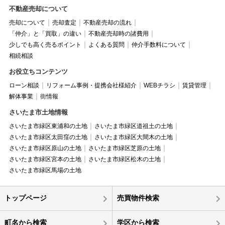
不動産売却について
売却について
売却査定
不動産売却の流れ
「仲介」と「買取」の違い
不動産売却時の諸費用
少しでも高く売るポイント
よくある質問
仲介手数料について
相続相談
お役立ちコンテンツ
ローン相談
リフォーム事例・提携会社様紹介
WEBチラシ
賃貸管理
解体事業
街情報
さいたま市土地情報
さいたま市緑区東浦和の土地
さいたま市緑区道祖土の土地
さいたま市緑区太田窪の土地
さいたま市緑区大間木の土地
さいたま市緑区原山の土地
さいたま市緑区芝原の土地
さいたま市緑区宮本の土地
さいたま市緑区松木の土地
さいたま市緑区馬場の土地
トップページ
売買物件検索
町名から検索
学区から検索