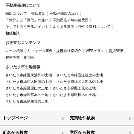
不動産売却について
売却について
売却査定
不動産売却の流れ
「仲介」と「買取」の違い
不動産売却時の諸費用
少しでも高く売るポイント
よくある質問
仲介手数料について
相続相談
お役立ちコンテンツ
ローン相談
リフォーム事例・提携会社様紹介
WEBチラシ
賃貸管理
解体事業
街情報
さいたま市土地情報
さいたま市緑区東浦和の土地
さいたま市緑区道祖土の土地
さいたま市緑区太田窪の土地
さいたま市緑区大間木の土地
さいたま市緑区原山の土地
さいたま市緑区芝原の土地
さいたま市緑区宮本の土地
さいたま市緑区松木の土地
さいたま市緑区馬場の土地
トップページ
売買物件検索
町名から検索
学区から検索