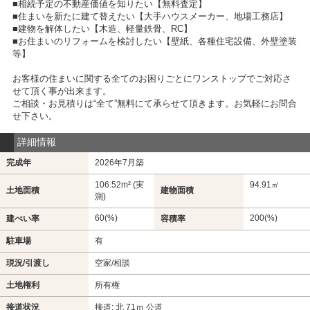
■相続予定の不動産価値を知りたい【無料査定】
■住まいを新たに建て替えたい【大手ハウスメーカー、地場工務店】
■建物を解体したい【木造、軽量鉄骨、RC】
■お住まいのリフォームを検討したい【壁紙、各種住宅設備、外壁塗装
等】
お客様の住まいに関する全てのお困りごとにワンストップでご対応さ
せて頂く事が出来ます。
ご相談・お見積りは“全て”無料にて承らせて頂きます。お気軽にお問合
せ下さい。
詳細情報
完成年
2026年7月築
106.52m² (実
94.91㎡
土地面積
建物面積
測)
60(%)
200(%)
建ぺい率
容積率
駐車場
有
現況/引渡し
空家/相談
土地権利
所有権
接道状況
接道: 北 71ｍ 公道