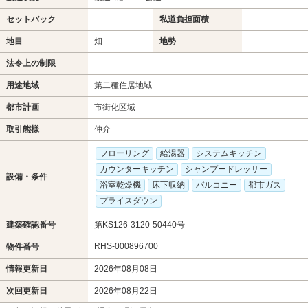
-
-
セットバック
私道負担面積
地目
畑
地勢
-
法令上の制限
用途地域
第二種住居地域
都市計画
市街化区域
取引態様
仲介
フローリング
給湯器
システムキッチン
カウンターキッチン
シャンプードレッサー
設備・条件
浴室乾燥機
床下収納
バルコニー
都市ガス
プライスダウン
建築確認番号
第KS126-3120-50440号
RHS-000896700
物件番号
情報更新日
2026年08月08日
次回更新日
2026年08月22日