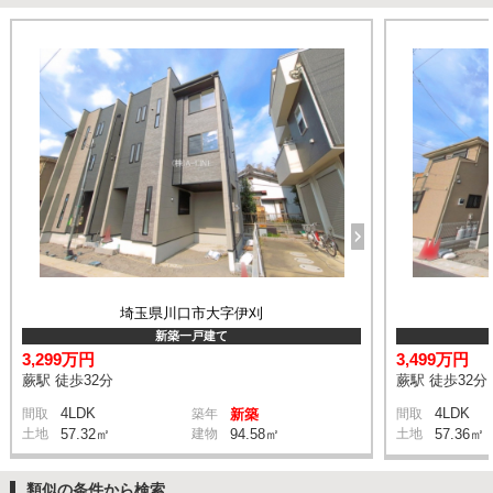
埼玉県川口市大字伊刈
新築一戸建て
3,299万円
3,499万円
蕨駅 徒歩32分
蕨駅 徒歩32分
4LDK
4LDK
間取
築年
新築
間取
土地
57.32㎡
建物
94.58㎡
土地
57.36㎡
類似の条件から検索