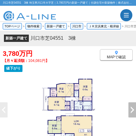
川口市芝04551 3棟 埼玉県川口市大字芝｜3,780万円の新築一戸建て｜分譲住宅や新築物件｜株式会社A-LINE
TOPページ
>
物件検索
>
新築一戸建て
>
川口市
>
ＪＲ京浜東北・根岸線
>
川口市芝
川口市芝04551 3棟
新築一戸建て
3,780万円
MAPで確認
【月々返済額：
104,081円
】
値下がり