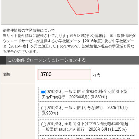
※物件情報の学区情報について
当サイト物件情報に記載されております通学区域(学区)情報は、国土数値情報ダ
ウンロードサービスが提供する小学校区データ【2016年度】及び中学校区デー
タ【2016年度】を元に加工したものですので、記載情報が現在の学区域と異な
る場合がございます。
この物件でローンシミュレーションする
価格
万円
変動金利 一般団信 ※変動金利/全期間引下型
(PqyPqy銀行 2026年6月) (0.850％)
変動金利 一般団信 (りそな銀行 2026年6月)
(0.950％)
変動金利 全期間引下げプラン/融資比率8割超
一般団信 (auじぶん銀行 2026年6月) (1.125％)