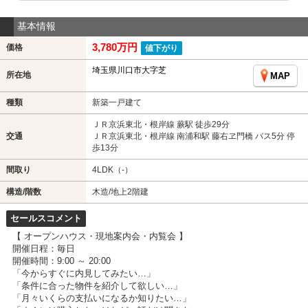
基本情報
3,780万円
価格
値下がり
埼玉県川口市大字芝
所在地
MAP
種類
新築一戸建て
ＪＲ京浜東北・根岸線 蕨駅 徒歩29分
交通
ＪＲ京浜東北・根岸線 南浦和駅 藤右ヱ門橋 バス5分 停
歩13分
間取り
4LDK（-）
構造/階数
木造/地上2階建
セールスコメント
【 オープンハウス・現地案内会・内覧会 】
開催日程：毎日
開催時間：9:00 ～ 20:00
「今からすぐに内見してみたい…」
「条件に合った物件を紹介して欲しい…」
「月々いくらの支払いになるか知りたい…」