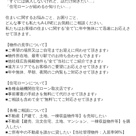
「すぐには購入しないけれど、話だけ聞きたい…」
「住宅ローンが組めるか知りたい…」
住まいに関するお悩みごと、お困りごと、
どんな事でも私たちA-LINEにお気軽にご相談ください。
私たちはお客様の住まいに関する“全て”に年中無休にて迅速にお応えさ
せて頂きます。
【物件の見学について】
■ご希望の場所又はご自宅までお迎えに伺わせて頂きます♪
■物件所在地、最寄り駅でのお待ち合わせもできます♪
■他社様広告掲載物件も“全て”当社にてご紹介できます♪
■遠方エリアでもお客様のご要望にお応えさせて頂きます♪
■年中無休、早朝、夜間のご内覧もご対応させて頂きます♪
【住宅ローンについて】
■各種金融機関住宅ローン取次店です♪
■事前審査の手続きを無料にて代行させて頂きます♪
■ご相談も含めて全て“無料”にてご対応させて頂きます♪
【各種ご相談について】
■不動産【戸建て、土地、一棟収益物件等】を売却したい
■不動産【建売、注文住宅、土地、マンション、一棟収益物件等】を購
入したい
■ご所有中の不動産を誰かに貸したい【当社管理物件：入居率98%】