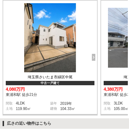
埼玉県さいたま市緑区中尾
埼
中古一戸建て
4,080万円
4,380万円
東浦和駅 徒歩21分
東浦和駅 徒歩2
4LDK
3LDK
間取
築年
2019年
間取
土地
119.90㎡
建物
104.33㎡
土地
105.00㎡
広さの近い物件はこちら