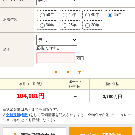
50年
45年
40年
35年
返済年数
30年
25年
20年
直接入力する
頭金
万円
ボーナス
毎月のご返済額
物件価格
(×年2回)
104,081円
－
3,780万円
※返済金額はあくまでも目安です。
※
会員登録(無料)
をして詳細情報を記入されますと、全物件が自動でシミュレー
ションされとても便利になります。