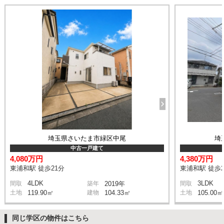
埼玉県さいたま市緑区中尾
埼
中古一戸建て
4,080万円
4,380万円
東浦和駅 徒歩21分
東浦和駅 徒歩2
4LDK
3LDK
間取
築年
2019年
間取
土地
119.90㎡
建物
104.33㎡
土地
105.00㎡
同じ学区の物件はこちら