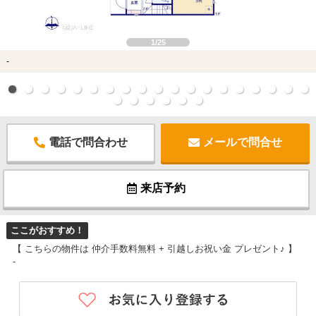
1/25
-
電話で問合わせ
メールで問合せ
来店予約
ここがおすすめ！
【 こちらの物件は 仲介手数料無料 + 引越しお祝い金 プレゼント♪ 】
-