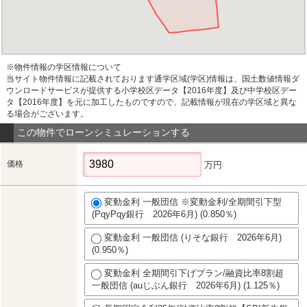
※物件情報の学区情報について
当サイト物件情報に記載されております通学区域(学区)情報は、国土数値情報ダ
ウンロードサービスが提供する小学校区データ【2016年度】及び中学校区デー
タ【2016年度】を元に加工したものですので、記載情報が現在の学区域と異な
る場合がございます。
この物件でローンシミュレーションする
価格
万円
変動金利 一般団信 ※変動金利/全期間引下型
(PqyPqy銀行 2026年6月) (0.850％)
変動金利 一般団信 (りそな銀行 2026年6月)
(0.950％)
変動金利 全期間引下げプラン/融資比率8割超
一般団信 (auじぶん銀行 2026年6月) (1.125％)