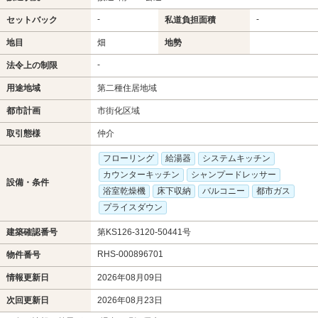
-
-
セットバック
私道負担面積
地目
畑
地勢
-
法令上の制限
用途地域
第二種住居地域
都市計画
市街化区域
取引態様
仲介
フローリング
給湯器
システムキッチン
カウンターキッチン
シャンプードレッサー
設備・条件
浴室乾燥機
床下収納
バルコニー
都市ガス
プライスダウン
建築確認番号
第KS126-3120-50441号
RHS-000896701
物件番号
情報更新日
2026年08月09日
次回更新日
2026年08月23日