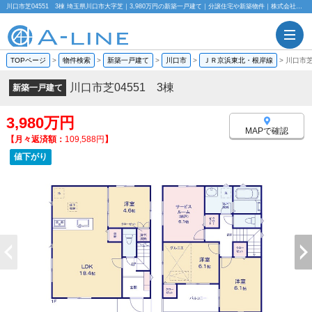
川口市芝04551 3棟 埼玉県川口市大字芝｜3,980万円の新築一戸建て｜分譲住宅や新築物件｜株式会社A-LINE
TOPページ
>
物件検索
>
新築一戸建て
>
川口市
>
ＪＲ京浜東北・根岸線
>
川口市芝
川口市芝04551 3棟
新築一戸建て
3,980万円
MAPで確認
【月々返済額：
109,588円
】
値下がり