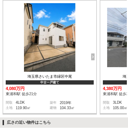
埼玉県さいたま市緑区中尾
埼
中古一戸建て
4,080万円
4,380万円
東浦和駅 徒歩21分
東浦和駅 徒歩2
4LDK
3LDK
間取
築年
2019年
間取
土地
119.90㎡
建物
104.33㎡
土地
105.00㎡
広さの近い物件はこちら