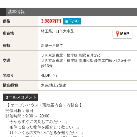
基本情報
3,980万円
価格
値下がり
埼玉県川口市大字芝
所在地
MAP
種類
新築一戸建て
ＪＲ京浜東北・根岸線 蕨駅 徒歩29分
交通
ＪＲ京浜東北・根岸線 南浦和駅 藤右ヱ門橋 バス5分 停
歩13分
間取り
4LDK（-）
構造/階数
木造/地上2階建
セールスコメント
【 オープンハウス・現地案内会・内覧会 】
開催日程：毎日
開催時間：9:00 ～ 20:00
「今からすぐに内見してみたい…」
「条件に合った物件を紹介して欲しい…」
「月々いくらの支払いになるか知りたい…」