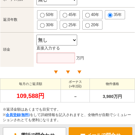
50年
45年
40年
35年
返済年数
30年
25年
20年
直接入力する
頭金
万円
ボーナス
毎月のご返済額
物件価格
(×年2回)
109,588円
－
3,980万円
※返済金額はあくまでも目安です。
※
会員登録(無料)
をして詳細情報を記入されますと、全物件が自動でシミュレー
ションされとても便利になります。