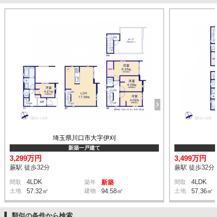
埼玉県川口市大字伊刈
新築一戸建て
3,299万円
3,499万円
蕨駅 徒歩32分
蕨駅 徒歩32分
4LDK
4LDK
間取
築年
新築
間取
土地
57.32㎡
建物
94.58㎡
土地
57.36㎡
類似の条件から検索