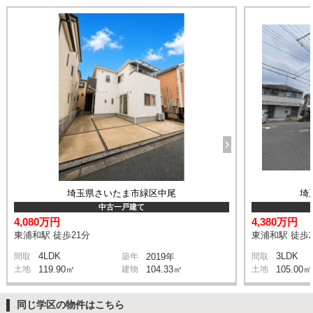
埼玉県さいたま市緑区中尾
埼
中古一戸建て
4,080万円
4,380万円
東浦和駅 徒歩21分
東浦和駅 徒歩2
4LDK
3LDK
間取
築年
2019年
間取
土地
119.90㎡
建物
104.33㎡
土地
105.00㎡
同じ学区の物件はこちら