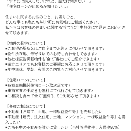
「すぐには購入しないけれど、話だけ聞きたい…」
「住宅ローンが組めるか知りたい…」
住まいに関するお悩みごと、お困りごと、
どんな事でも私たちA-LINEにお気軽にご相談ください。
私たちはお客様の住まいに関する“全て”に年中無休にて迅速にお応えさ
せて頂きます。
【物件の見学について】
■ご希望の場所又はご自宅までお迎えに伺わせて頂きます♪
■物件所在地、最寄り駅でのお待ち合わせもできます♪
■他社様広告掲載物件も“全て”当社にてご紹介できます♪
■遠方エリアでもお客様のご要望にお応えさせて頂きます♪
■年中無休、早朝、夜間のご内覧もご対応させて頂きます♪
【住宅ローンについて】
■各種金融機関住宅ローン取次店です♪
■事前審査の手続きを無料にて代行させて頂きます♪
■ご相談も含めて全て“無料”にてご対応させて頂きます♪
【各種ご相談について】
■不動産【戸建て、土地、一棟収益物件等】を売却したい
■不動産【建売、注文住宅、土地、マンション、一棟収益物件等】を購
入したい
■ご所有中の不動産を誰かに貸したい【当社管理物件：入居率98%】