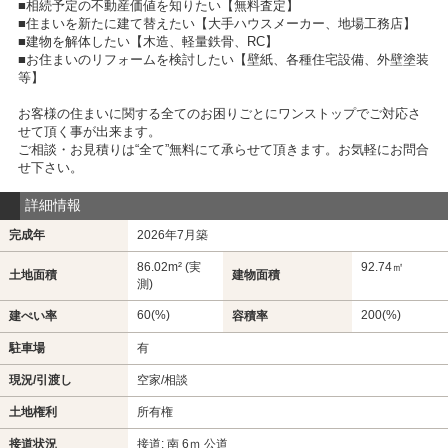
■相続予定の不動産価値を知りたい【無料査定】
■住まいを新たに建て替えたい【大手ハウスメーカー、地場工務店】
■建物を解体したい【木造、軽量鉄骨、RC】
■お住まいのリフォームを検討したい【壁紙、各種住宅設備、外壁塗装
等】
お客様の住まいに関する全てのお困りごとにワンストップでご対応さ
せて頂く事が出来ます。
ご相談・お見積りは“全て”無料にて承らせて頂きます。お気軽にお問合
せ下さい。
詳細情報
完成年
2026年7月築
86.02m² (実
92.74㎡
土地面積
建物面積
測)
60(%)
200(%)
建ぺい率
容積率
駐車場
有
現況/引渡し
空家/相談
土地権利
所有権
接道状況
接道: 南 6ｍ 公道