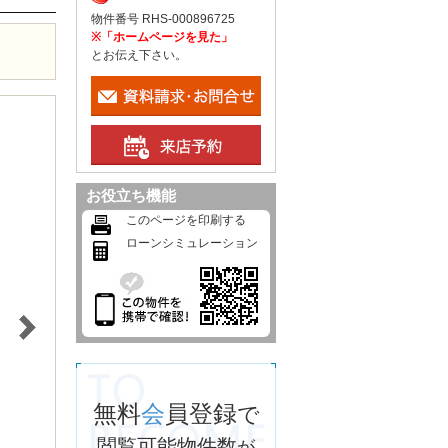
物件番号 RHS-000896725
※「ホームページを見た」
とお伝え下さい。
お役立ち機能
このページを印刷する
ローンシミュレーション
無料
会
員登録
で
閲覧可能物件数
が