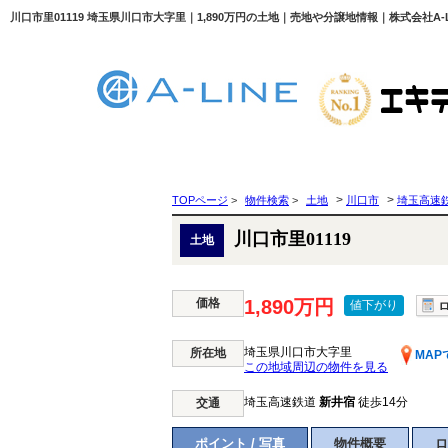
川口市里01119 埼玉県川口市大字里｜1,890万円の土地｜売地や分譲地情報｜株式会社A-L
>
>
TOPページ
>
物件検索
>
土地
川口市
埼玉高速
川口市里01119
土地
価格
1,890万円
値下がり
埼玉県川口市大字里
所在地
MAP
この地域周辺の物件を見る
埼玉高速鉄道
新井宿
徒歩14分
交通
ポイント / 写真
物件概要
ロ