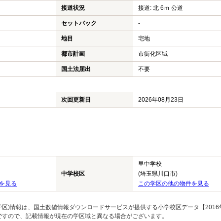
接道状況
接道: 北 6ｍ 公道
セットバック
-
地目
宅地
都市計画
市街化区域
国土法届出
不要
次回更新日
2026年08月23日
里中学校
中学校区
(埼玉県川口市)
を見る
この学区の他の物件を見る
区)情報は、国土数値情報ダウンロードサービスが提供する小学校区データ【2016
のですので、記載情報が現在の学区域と異なる場合がございます。