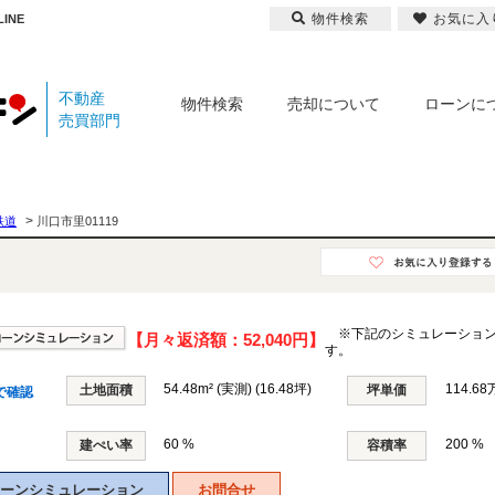
物件検索
お気に入
INE
不動産
物件検索
売却について
ローンに
売買部門
>
鉄道
川口市里01119
※下記のシミュレーショ
【月々返済額：
52,040円
】
す。
54.48m² (実測) (16.48坪)
114.68
土地面積
坪単価
で確認
60 %
200 %
建ぺい率
容積率
ーンシミュレーション
お問合せ