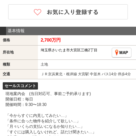
基本情報
2,700万円
価格
埼玉県さいたま市大宮区三橋2丁目
所在地
MAP
種類
土地
交通
ＪＲ京浜東北・根岸線 大宮駅 中並木 バス14分 停歩4分
セールスコメント
現地案内会 (当日対応可、事前ご予約承ります)
開催日程：毎日
開催時間：9:30〜18:30
「今からすぐに内見してみたい…」
「条件に合った物件を紹介して欲しい…」
「月々いくらの支払いになるか知りたい…」
「すぐには購入しないけれど、話だけ聞きたい…」