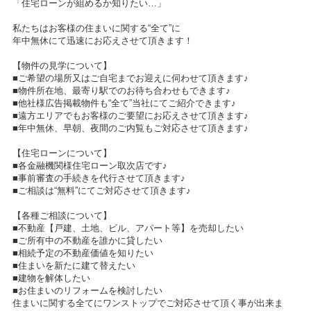
「住宅ローンが組めるか知りたい…」
私たちはお客様の住まいに関する“全て”に
年中無休にて迅速にお応えさせて頂きます！
【物件の見学について】
■ご希望の場所又はご自宅までお迎えに伺わせて頂きます♪
■物件所在地、最寄り駅でのお待ち合わせもできます♪
■他社様広告掲載物件も“全て”当社にてご紹介できます♪
■遠方エリアでもお客様のご要望にお応えさせて頂きます♪
■年中無休、早朝、夜間のご内覧もご対応させて頂きます♪
【住宅ローンについて】
■各金融機関様住宅ローン取次店です♪
■事前審査の手続きを代行させて頂きます♪
■ご相談は“無料”にてご対応させて頂きます♪
【各種ご相談について】
■不動産【戸建、土地、ビル、アパート等】を売却したい
■ご所有中の不動産を誰かに貸したい
■相続予定の不動産価値を知りたい
■住まいを新たに建て替えたい
■建物を解体したい
■お住まいのリフォームを検討したい
住まいに関する全てにワンストップでご対応させて頂く事が出来ま