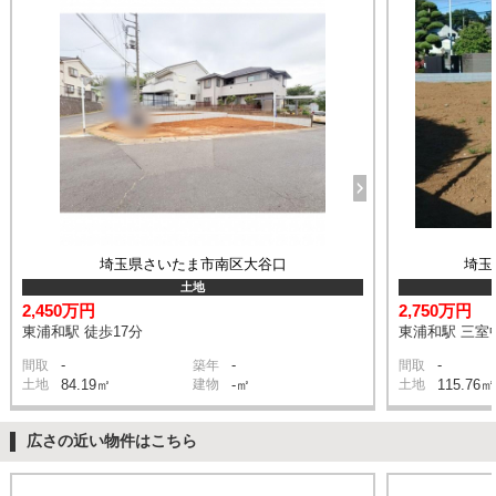
埼玉県さいたま市南区大谷口
埼玉
土地
2,450万円
2,750万円
東浦和駅 徒歩17分
東浦和駅 三室中
-
-
-
間取
築年
間取
土地
84.19㎡
建物
-㎡
土地
115.76㎡
広さの近い物件はこちら