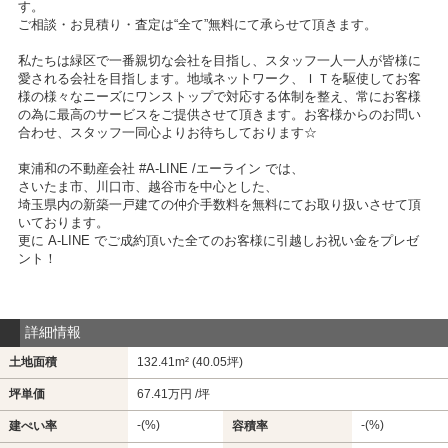
す。
ご相談・お見積り・査定は“全て”無料にて承らせて頂きます。
私たちは緑区で一番親切な会社を目指し、スタッフ一人一人が皆様に
愛される会社を目指します。地域ネットワーク、ＩＴを駆使してお客
様の様々なニーズにワンストップで対応する体制を整え、常にお客様
の為に最高のサービスをご提供させて頂きます。お客様からのお問い
合わせ、スタッフ一同心よりお待ちしております☆
東浦和の不動産会社 #A-LINE /エーライン では、
さいたま市、川口市、越谷市を中心とした、
埼玉県内の新築一戸建ての仲介手数料を無料にてお取り扱いさせて頂
いております。
更に A-LINE でご成約頂いた全てのお客様に引越しお祝い金をプレゼ
ント！
詳細情報
土地面積
132.41m² (40.05坪)
坪単価
67.41万円 /坪
-(%)
-(%)
建ぺい率
容積率