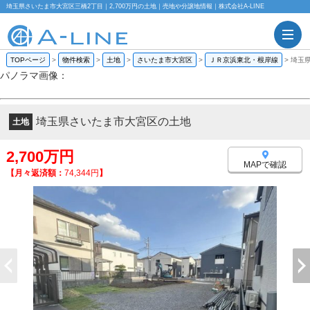
埼玉県さいたま市大宮区三橋2丁目｜2,700万円の土地｜売地や分譲地情報｜株式会社A-LINE
TOPページ
>
物件検索
>
土地
>
さいたま市大宮区
>
ＪＲ京浜東北・根岸線
>
埼玉
パノラマ画像：
埼玉県さいたま市大宮区の土地
土地
2,700万円
MAPで確認
【月々返済額：
74,344円
】