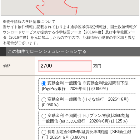
※物件情報の学区情報について
当サイト物件情報に記載されております通学区域(学区)情報は、国土数値情報ダ
ウンロードサービスが提供する小学校区データ【2016年度】及び中学校区デー
タ【2016年度】を元に加工したものですので、記載情報が現在の学区域と異な
る場合がございます。
この物件でローンシミュレーションする
価格
万円
変動金利 一般団信 ※変動金利/全期間引下型
(PqyPqy銀行 2026年6月) (0.850％)
変動金利 一般団信 (りそな銀行 2026年6月)
(0.950％)
変動金利 全期間引下げプラン/融資比率8割超
一般団信 (auじぶん銀行 2026年6月) (1.125％)
長期固定金利35年/融資比率9割超【SBI新生銀
行】2026年6月 (3.900％)