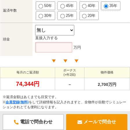
50年
45年
40年
35年
返済年数
30年
25年
20年
直接入力する
頭金
万円
ボーナス
毎月のご返済額
物件価格
(×年2回)
74,344円
－
2,700万円
※返済金額はあくまでも目安です。
※
会員登録(無料)
をして詳細情報を記入されますと、全物件が自動でシミュレー
ションされとても便利になります。
電話で問合わせ
メールで問合せ