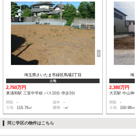
埼玉県さいたま市緑区馬場2丁目
埼
土地
2,750万円
2,380万円
東浦和駅 三室中学校 バス10分 停歩3分
大宮駅 中山神社
-
-
-
間取
築年
間取
土地
115.76㎡
建物
-㎡
土地
150.98㎡
同じ学区の物件はこちら