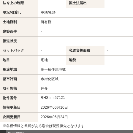
-
-
法令上の制限
国土法届出
現況/引渡し
更地/相談
土地権利
所有権
-
建築条件
-
接道状況
-
-
セットバック
私道負担面積
地目
宅地
地勢
用途地域
第一種住居地域
都市計画
市街化区域
取引態様
仲介
RHS-im-57121
物件番号
情報更新日
2026年06月10日
次回更新日
2026年06月24日
※各種情報と差異がある場合は現況優先となります