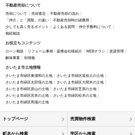
不動産売却について
売却について
売却査定
不動産売却の流れ
「仲介」と「買取」の違い
不動産売却時の諸費用
少しでも高く売るポイント
よくある質問
仲介手数料について
相続相談
お役立ちコンテンツ
ローン相談
リフォーム事例・提携会社様紹介
WEBチラシ
賃貸管理
解体事業
街情報
さいたま市土地情報
さいたま市緑区東浦和の土地
さいたま市緑区道祖土の土地
さいたま市緑区太田窪の土地
さいたま市緑区大間木の土地
さいたま市緑区原山の土地
さいたま市緑区芝原の土地
さいたま市緑区宮本の土地
さいたま市緑区松木の土地
さいたま市緑区馬場の土地
トップページ
売買物件検索
町名から検索
学区から検索