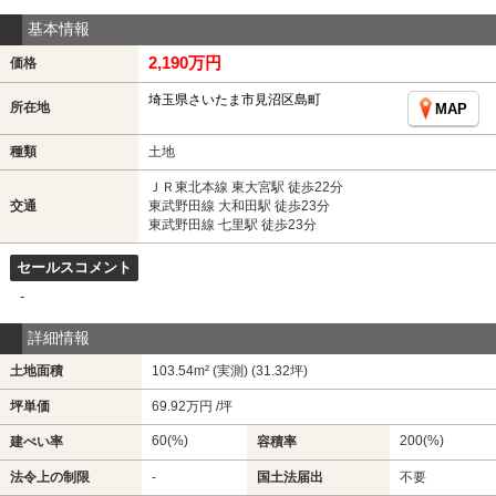
基本情報
2,190万円
価格
埼玉県さいたま市見沼区島町
所在地
MAP
種類
土地
ＪＲ東北本線 東大宮駅 徒歩22分
交通
東武野田線 大和田駅 徒歩23分
東武野田線 七里駅 徒歩23分
セールスコメント
-
詳細情報
土地面積
103.54m² (実測) (31.32坪)
坪単価
69.92万円 /坪
60(%)
200(%)
建ぺい率
容積率
法令上の制限
-
国土法届出
不要