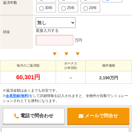
返済年数
30年
25年
20年
直接入力する
頭金
万円
ボーナス
毎月のご返済額
物件価格
(×年2回)
60,301円
－
2,190万円
※返済金額はあくまでも目安です。
※
会員登録(無料)
をして詳細情報を記入されますと、全物件が自動でシミュレー
ションされとても便利になります。
電話で問合わせ
メールで問合せ