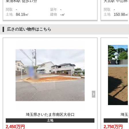
東浦和駅 徒歩17分
大宮駅 中山神社
-
-
-
間取
築年
間取
土地
84.19㎡
建物
-㎡
土地
150.98㎡
広さの近い物件はこちら
埼玉県さいたま市南区大谷口
埼玉
土地
2,450万円
2,750万円