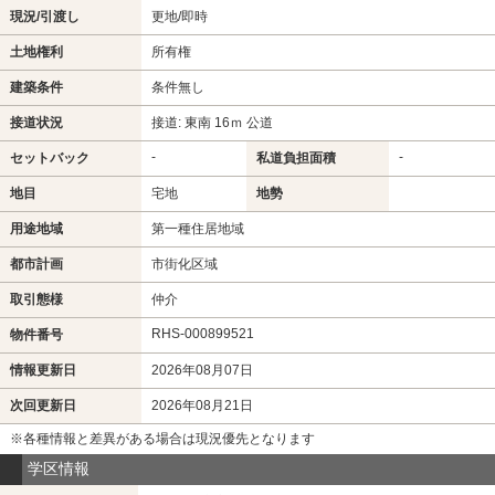
現況/引渡し
更地/即時
土地権利
所有権
建築条件
条件無し
接道状況
接道: 東南 16ｍ 公道
-
-
セットバック
私道負担面積
地目
宅地
地勢
用途地域
第一種住居地域
都市計画
市街化区域
取引態様
仲介
RHS-000899521
物件番号
情報更新日
2026年08月07日
次回更新日
2026年08月21日
※各種情報と差異がある場合は現況優先となります
学区情報