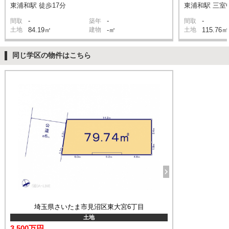
東浦和駅 徒歩17分
東浦和駅 三室中
-
-
-
間取
築年
間取
土地
84.19㎡
建物
-㎡
土地
115.76㎡
同じ学区の物件はこちら
埼玉県さいたま市見沼区東大宮6丁目
土地
3,500万円