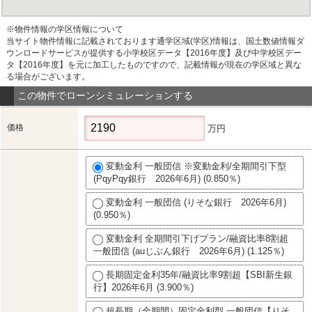
※物件情報の学区情報について
当サイト物件情報に記載されております通学区域(学区)情報は、国土数値情報ダ
ウンロードサービスが提供する小学校区データ【2016年度】及び中学校区デー
タ【2016年度】を元に加工したものですので、記載情報が現在の学区域と異な
る場合がございます。
この物件でローンシミュレーションする
価格
万円
変動金利 一般団信 ※変動金利/全期間引下型
(PqyPqy銀行 2026年6月) (0.850％)
変動金利 一般団信 (りそな銀行 2026年6月)
(0.950％)
変動金利 全期間引下げプラン/融資比率8割超
一般団信 (auじぶん銀行 2026年6月) (1.125％)
長期固定金利35年/融資比率9割超【SBI新生銀
行】2026年6月 (3.900％)
超長期（全期間）固定金利型 一般団信【りそ