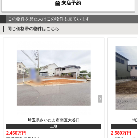
来店予約
この物件を見た人はこの物件も見ています
同じ価格帯の物件はこちら
埼玉県さいたま市南区大谷口
埼
土地
2,450万円
2,580万円