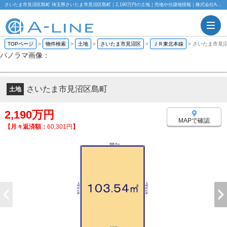
さいたま市見沼区島町 埼玉県さいたま市見沼区島町｜2,190万円の土地｜売地や分譲地情報｜株式会社A-LINE
TOPページ
>
物件検索
>
土地
>
さいたま市見沼区
>
ＪＲ東北本線
>
さいたま市見
パノラマ画像：
さいたま市見沼区島町
土地
2,190万円
MAPで確認
【月々返済額：
60,301円
】