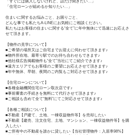
「すぐには購入しないけれど、話だけ聞きたい…」
「住宅ローンが組めるか知りたい…」
住まいに関するお悩みごと、お困りごと、
どんな事でも私たちA-LINEにお気軽にご相談ください。
私たちはお客様の住まいに関する“全て”に年中無休にて迅速にお応えさ
せて頂きます。
【物件の見学について】
■ご希望の場所又はご自宅までお迎えに伺わせて頂きます♪
■物件所在地、最寄り駅でのお待ち合わせもできます♪
■他社様広告掲載物件も“全て”当社にてご紹介できます♪
■遠方エリアでもお客様のご要望にお応えさせて頂きます♪
■年中無休、早朝、夜間のご内覧もご対応させて頂きます♪
【住宅ローンについて】
■各種金融機関住宅ローン取次店です♪
■事前審査の手続きを無料にて代行させて頂きます♪
■ご相談も含めて全て“無料”にてご対応させて頂きます♪
【各種ご相談について】
■不動産【戸建て、土地、一棟収益物件等】を売却したい
■不動産【建売、注文住宅、土地、マンション、一棟収益物件等】を購
入したい
■ご所有中の不動産を誰かに貸したい【当社管理物件：入居率98%】