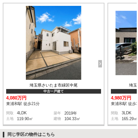
埼玉県さいたま市緑区中尾
埼玉
中古一戸建て
4,080万円
4,980万円
東浦和駅 徒歩21分
東浦和駅 徒歩3
4LDK
3LDK
間取
築年
2019年
間取
土地
119.90㎡
建物
104.33㎡
土地
165.29㎡
同じ学区の物件はこちら