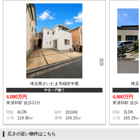
埼玉県さいたま市緑区中尾
埼玉
中古一戸建て
4,080万円
4,980万円
東浦和駅 徒歩21分
東浦和駅 徒歩3
4LDK
3LDK
間取
築年
2019年
間取
土地
119.90㎡
建物
104.33㎡
土地
165.29㎡
広さの近い物件はこちら