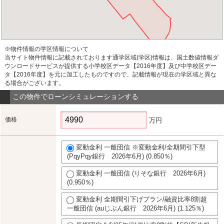
※物件情報の学区情報について
当サイト物件情報に記載されております通学区域(学区)情報は、国土数値情報ダ
ウンロードサービスが提供する小学校区データ【2016年度】及び中学校区デー
タ【2016年度】を元に加工したものですので、記載情報が現在の学区域と異な
る場合がございます。
この物件でローンシミュレーションする
価格
万円
変動金利 一般団信 ※変動金利/全期間引下型
(PqyPqy銀行 2026年6月) (0.850％)
変動金利 一般団信 (りそな銀行 2026年6月)
(0.950％)
変動金利 全期間引下げプラン/融資比率8割超
一般団信 (auじぶん銀行 2026年6月) (1.125％)