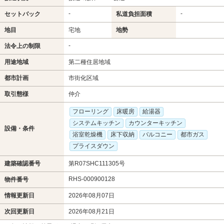
-
-
セットバック
私道負担面積
地目
宅地
地勢
-
法令上の制限
用途地域
第二種住居地域
都市計画
市街化区域
取引態様
仲介
フローリング
床暖房
給湯器
システムキッチン
カウンターキッチン
設備・条件
浴室乾燥機
床下収納
バルコニー
都市ガス
プライスダウン
建築確認番号
第R07SHC111305号
RHS-000900128
物件番号
情報更新日
2026年08月07日
次回更新日
2026年08月21日