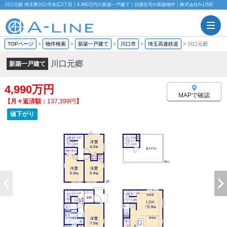
川口元郷 埼玉県川口市末広3丁目｜4,990万円の新築一戸建て｜分譲住宅や新築物件｜株式会社A-LINE
TOPページ
>
物件検索
>
新築一戸建て
>
川口市
>
埼玉高速鉄道
>
川口元郷
川口元郷
新築一戸建て
4,990万円
MAPで確認
【月々返済額：
137,399円
】
値下がり