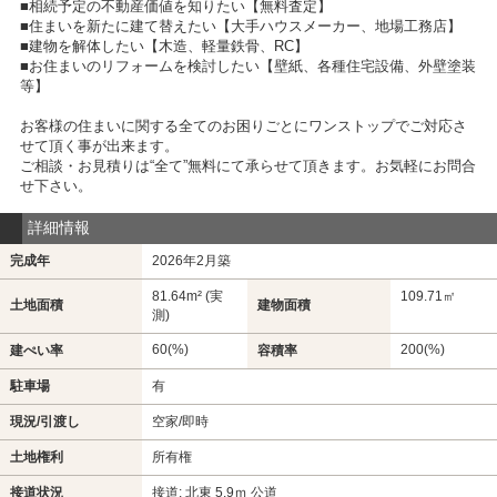
■相続予定の不動産価値を知りたい【無料査定】
■住まいを新たに建て替えたい【大手ハウスメーカー、地場工務店】
■建物を解体したい【木造、軽量鉄骨、RC】
■お住まいのリフォームを検討したい【壁紙、各種住宅設備、外壁塗装
等】
お客様の住まいに関する全てのお困りごとにワンストップでご対応さ
せて頂く事が出来ます。
ご相談・お見積りは“全て”無料にて承らせて頂きます。お気軽にお問合
せ下さい。
詳細情報
完成年
2026年2月築
81.64m² (実
109.71㎡
土地面積
建物面積
測)
60(%)
200(%)
建ぺい率
容積率
駐車場
有
現況/引渡し
空家/即時
土地権利
所有権
接道状況
接道: 北東 5.9ｍ 公道