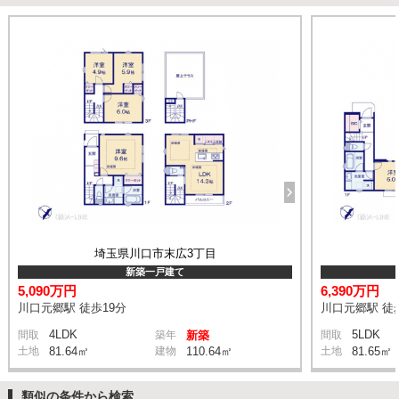
埼玉県川口市末広3丁目
新築一戸建て
5,090万円
6,390万円
川口元郷駅 徒歩19分
川口元郷駅 徒
4LDK
5LDK
間取
築年
新築
間取
土地
81.64㎡
建物
110.64㎡
土地
81.65㎡
類似の条件から検索