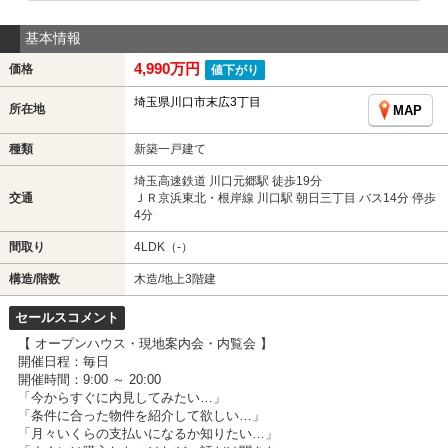
基本情報
4,990万円
価格
値下がり
埼玉県川口市末広3丁目
所在地
MAP
種類
新築一戸建て
埼玉高速鉄道 川口元郷駅 徒歩19分
交通
ＪＲ京浜東北・根岸線 川口駅 朝日三丁目 バス14分 停歩
4分
間取り
4LDK（-）
構造/階数
木造/地上3階建
セールスコメント
【 オープンハウス・現地案内会・内覧会 】
開催日程：毎日
開催時間：9:00 ～ 20:00
「今からすぐに内見してみたい…」
「条件に合った物件を紹介して欲しい…」
「月々いくらの支払いになるか知りたい…」