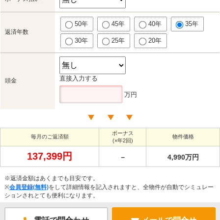
50年
45年
40年
35年
返済年数
30年
25年
20年
直接入力する
頭金
万円
ボーナス
毎月のご返済額
物件価格
(×年2回)
137,399円
－
4,990万円
※返済金額はあくまでも目安です。
※
会員登録(無料)
をして詳細情報を記入されますと、全物件が自動でシミュレー
ションされとても便利になります。