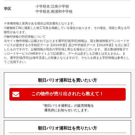
小学校名:辻南小学校
学区
中学校名:南浦和中学校
※各種情報と差異がある場合は現況優先となります。
※建物竣工時に撮影した竣工写真を掲載している場合があります。その場合、現状と異なる可
能性があります。
※物件情報の学区情報について
当サイト物件情報に記載されております通学区域(学区)情報は、国土数値情報ダウンロードサ
ービスが提供する小学校区データ【2016年度】及び中学校区データ【2016年度】を元に加工
したものですので、記載情報が現在の学区域と異なる場合がございます。 国土数値情報ダウ
ンロードサービスのWEBサイト上で記述通り、データは必ずしも正確とは言えません。ま
た、通学区域(学区)は毎年見直しの対象となりますので、そちらを踏まえ学区情報は参考とし
てご活用下さい。
朝日パリオ浦和辻を買いたい方
この物件が売り出されたら教えて！
『朝日パリオ浦和辻』の販売情報を
優先的にお知らせいたします。
朝日パリオ浦和辻を売りたい方