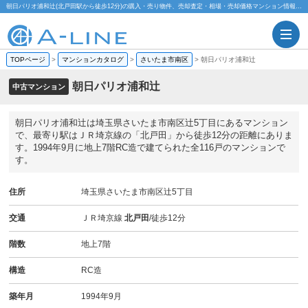
朝日パリオ浦和辻(北戸田駅から徒歩12分)の購入・売り物件、売却査定・相場・売却価格マンション情報｜株式会社A-LINE
TOPページ
>
マンションカタログ
>
さいたま市南区
>
朝日パリオ浦和辻
朝日パリオ浦和辻
中古マンション
朝日パリオ浦和辻は埼玉県さいたま市南区辻5丁目にあるマンション
で、最寄り駅はＪＲ埼京線の「北戸田」から徒歩12分の距離にありま
す。1994年9月に地上7階RC造で建てられた全116戸のマンションで
す。
住所
埼玉県さいたま市南区辻5丁目
交通
ＪＲ埼京線
北戸田
/徒歩12分
階数
地上7階
構造
RC造
築年月
1994年9月