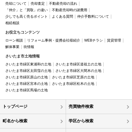
売却について
売却査定
不動産売却の流れ
「仲介」と「買取」の違い
不動産売却時の諸費用
少しでも高く売るポイント
よくある質問
仲介手数料について
相続相談
お役立ちコンテンツ
ローン相談
リフォーム事例・提携会社様紹介
WEBチラシ
賃貸管理
解体事業
街情報
さいたま市土地情報
さいたま市緑区東浦和の土地
さいたま市緑区道祖土の土地
さいたま市緑区太田窪の土地
さいたま市緑区大間木の土地
さいたま市緑区原山の土地
さいたま市緑区芝原の土地
さいたま市緑区宮本の土地
さいたま市緑区松木の土地
さいたま市緑区馬場の土地
トップページ
売買物件検索
町名から検索
学区から検索