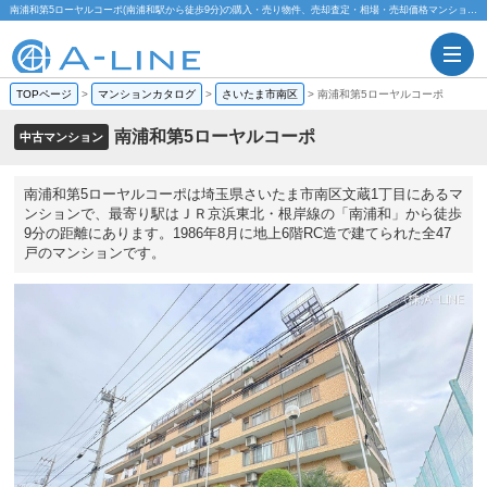
南浦和第5ローヤルコーポ(南浦和駅から徒歩9分)の購入・売り物件、売却査定・相場・売却価格マンション情報｜株式会社A-LINE
TOPページ
>
マンションカタログ
>
さいたま市南区
>
南浦和第5ローヤルコーポ
南浦和第5ローヤルコーポ
中古マンション
南浦和第5ローヤルコーポは埼玉県さいたま市南区文蔵1丁目にあるマ
ンションで、最寄り駅はＪＲ京浜東北・根岸線の「南浦和」から徒歩
9分の距離にあります。1986年8月に地上6階RC造で建てられた全47
戸のマンションです。