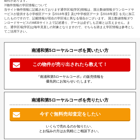
能性があります。
※物件情報の学区情報について
当サイト物件情報に記載されております通学区域(学区)情報は、国土数値情報ダウンロードサ
ービスが提供する小学校区データ【2016年度】及び中学校区データ【2016年度】を元に加工
したものですので、記載情報が現在の学区域と異なる場合がございます。 国土数値情報ダウ
ンロードサービスのWEBサイト上で記述通り、データは必ずしも正確とは言えません。ま
た、通学区域(学区)は毎年見直しの対象となりますので、そちらを踏まえ学区情報は参考とし
てご活用下さい。
南浦和第5ローヤルコーポを買いたい方
この物件が売り出されたら教えて！
『南浦和第5ローヤルコーポ』の販売情報を
優先的にお知らせいたします。
南浦和第5ローヤルコーポを売りたい方
今すぐ無料売却査定をしたい
いくらで売れるのか知りたい、
とお悩みの方はお気軽にご相談下さい。