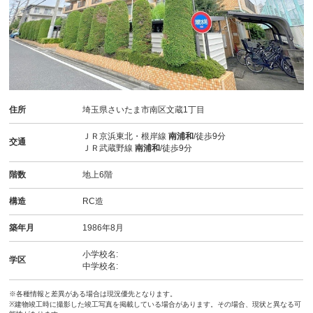
住所
埼玉県さいたま市南区文蔵1丁目
ＪＲ京浜東北・根岸線
南浦和
/徒歩9分
交通
ＪＲ武蔵野線
南浦和
/徒歩9分
階数
地上6階
構造
RC造
築年月
1986年8月
小学校名:
学区
中学校名:
※各種情報と差異がある場合は現況優先となります。
※建物竣工時に撮影した竣工写真を掲載している場合があります。その場合、現状と異なる可