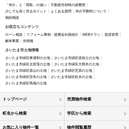
「仲介」と「買取」の違い
不動産売却時の諸費用
少しでも高く売るポイント
よくある質問
仲介手数料について
相続相談
お役立ちコンテンツ
ローン相談
リフォーム事例・提携会社様紹介
WEBチラシ
賃貸管理
解体事業
街情報
さいたま市土地情報
さいたま市緑区東浦和の土地
さいたま市緑区道祖土の土地
さいたま市緑区太田窪の土地
さいたま市緑区大間木の土地
さいたま市緑区原山の土地
さいたま市緑区芝原の土地
さいたま市緑区宮本の土地
さいたま市緑区松木の土地
さいたま市緑区馬場の土地
トップページ
売買物件検索
町名から検索
学区から検索
お気に入り物件一覧
物件閲覧履歴