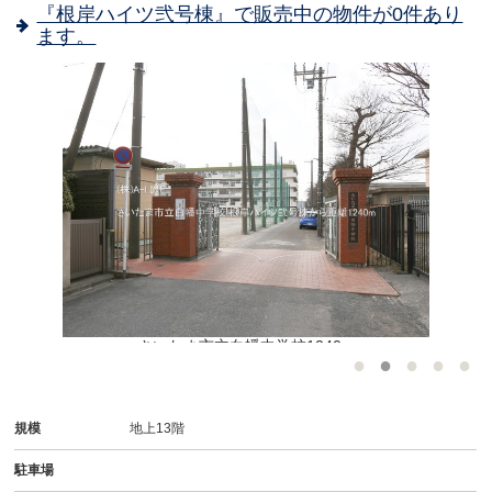
『根岸ハイツ弐号棟』で販売中の物件が0件あり
ます。
さいたま市立白幡中学校1240m
規模
地上13階
駐車場