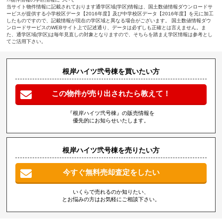
当サイト物件情報に記載されております通学区域(学区)情報は、国土数値情報ダウンロードサ
ービスが提供する小学校区データ【2016年度】及び中学校区データ【2016年度】を元に加工
したものですので、記載情報が現在の学区域と異なる場合がございます。 国土数値情報ダウ
ンロードサービスのWEBサイト上で記述通り、データは必ずしも正確とは言えません。ま
た、通学区域(学区)は毎年見直しの対象となりますので、そちらを踏まえ学区情報は参考とし
てご活用下さい。
根岸ハイツ弐号棟を買いたい方
この物件が売り出されたら教えて！
『根岸ハイツ弐号棟』の販売情報を
優先的にお知らせいたします。
根岸ハイツ弐号棟を売りたい方
今すぐ無料売却査定をしたい
いくらで売れるのか知りたい、
とお悩みの方はお気軽にご相談下さい。