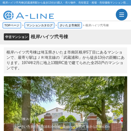
根岸ハイツ弐号棟(武蔵浦和駅から徒歩13分)の購入・売り物件、売却査定・相場・売却価格マンション情報｜株式会社A-LINE
TOPページ
>
マンションカタログ
>
さいたま市南区
>
根岸ハイツ弐号棟
根岸ハイツ弐号棟
中古マンション
根岸ハイツ弐号棟は埼玉県さいたま市南区根岸5丁目にあるマンショ
ンで、最寄り駅はＪＲ埼京線の「武蔵浦和」から徒歩13分の距離にあ
ります。1974年2月に地上13階RC造で建てられた全253戸のマンショ
ンです。