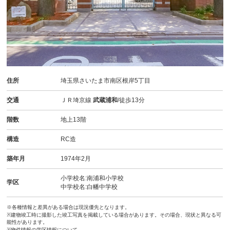
住所
埼玉県さいたま市南区根岸5丁目
交通
ＪＲ埼京線
武蔵浦和
/徒歩13分
階数
地上13階
構造
RC造
築年月
1974年2月
小学校名:南浦和小学校
学区
中学校名:白幡中学校
※各種情報と差異がある場合は現況優先となります。
※建物竣工時に撮影した竣工写真を掲載している場合があります。その場合、現状と異なる可
能性があります。
※物件情報の学区情報について