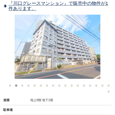
『川口グレースマンション』で販売中の物件が1
件あります。
-
規模
地上9階 地下1階
駐車場