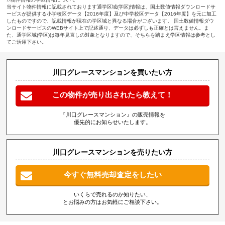
当サイト物件情報に記載されております通学区域(学区)情報は、国土数値情報ダウンロードサ
ービスが提供する小学校区データ【2016年度】及び中学校区データ【2016年度】を元に加工
したものですので、記載情報が現在の学区域と異なる場合がございます。 国土数値情報ダウ
ンロードサービスのWEBサイト上で記述通り、データは必ずしも正確とは言えません。ま
た、通学区域(学区)は毎年見直しの対象となりますので、そちらを踏まえ学区情報は参考とし
てご活用下さい。
川口グレースマンションを買いたい方
この物件が売り出されたら教えて！
『川口グレースマンション』の販売情報を
優先的にお知らせいたします。
川口グレースマンションを売りたい方
今すぐ無料売却査定をしたい
いくらで売れるのか知りたい、
とお悩みの方はお気軽にご相談下さい。