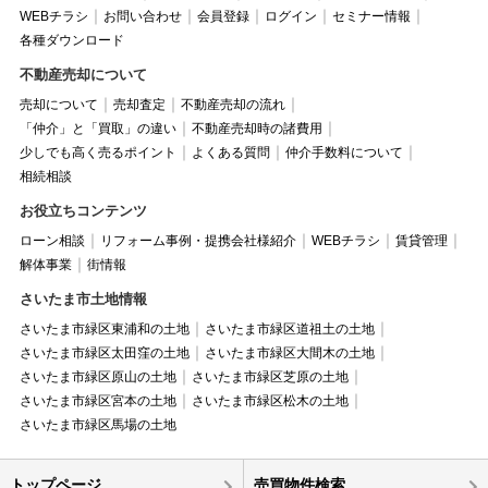
WEBチラシ
お問い合わせ
会員登録
ログイン
セミナー情報
各種ダウンロード
不動産売却について
売却について
売却査定
不動産売却の流れ
「仲介」と「買取」の違い
不動産売却時の諸費用
少しでも高く売るポイント
よくある質問
仲介手数料について
相続相談
お役立ちコンテンツ
ローン相談
リフォーム事例・提携会社様紹介
WEBチラシ
賃貸管理
解体事業
街情報
さいたま市土地情報
さいたま市緑区東浦和の土地
さいたま市緑区道祖土の土地
さいたま市緑区太田窪の土地
さいたま市緑区大間木の土地
さいたま市緑区原山の土地
さいたま市緑区芝原の土地
さいたま市緑区宮本の土地
さいたま市緑区松木の土地
さいたま市緑区馬場の土地
トップページ
売買物件検索