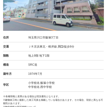
住所
埼玉県川口市飯塚3丁目
交通
ＪＲ京浜東北・根岸線
川口
/徒歩9分
階数
地上9階 地下1階
構造
SRC造
築年月
1974年7月
小学校名:飯塚小学校
学区
中学校名:西中学校
※各種情報と差異がある場合は現況優先となります。
※建物竣工時に撮影した竣工写真を掲載している場合があります。その場合、現状と異なる可
能性があります。
※物件情報の学区情報について