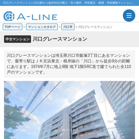
川口グレースマンション(川口駅から徒歩9分)の購入・売り物件、売却査定・相場・売却価格マンション情報｜株式会社A-LINE
TOPページ
>
マンションカタログ
>
川口市
>
川口グレースマンション
川口グレースマンション
中古マンション
川口グレースマンションは埼玉県川口市飯塚3丁目にあるマンション
で、最寄り駅はＪＲ京浜東北・根岸線の「川口」から徒歩9分の距離
にあります。1974年7月に地上9階 地下1階SRC造で建てられた全110
戸のマンションです。