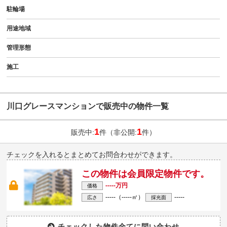
駐輪場
用途地域
管理形態
施工
川口グレースマンションで販売中の物件一覧
1
1
販売中:
件（非公開:
件）
チェックを入れるとまとめてお問合わせができます。
この物件は会員限定物件です。
-----万円
価格
-----（-----㎡）
-----
広さ
採光面