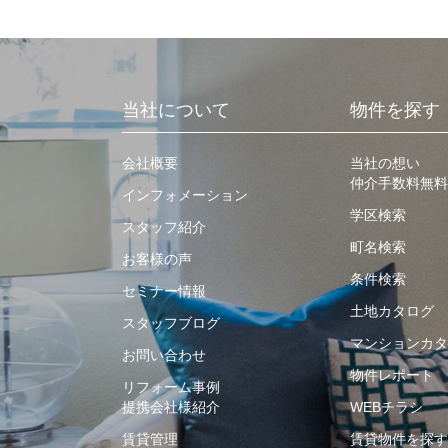
当社について
物件を探す
会社概要
当社の想い
仲介手数料無料
インフォメーション
学区検索
スタッフ紹介
町名検索
お客様の声
条件検索
セミナー情報
土地カタログ
スタッフブログ
マンションカタ
お問い合わせ
物件レポート
リフォーム事例
提携会社様紹介
WEBチラシ
賃貸管理
賃貸物件を探す