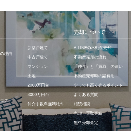
売却について
新築戸建て
A-LINEの不動産売却
の理由
中古戸建て
不動産売却の流れ
マンション
「仲介」と「買取」の違い
土地
不動産売却時の諸費用
2000万円台
少しでも高く売るポイント
3000万円台
よくある質問
ログ
仲介手数料無料物件
相続相談
売却・買取実績
無料売却査定