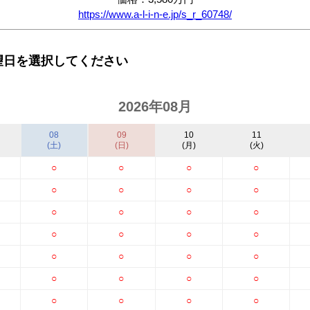
https://www.a-l-i-n-e.jp/s_r_60748/
望日を選択してください
2026年08月
08
09
10
11
(土)
(日)
(月)
(火)
○
○
○
○
○
○
○
○
○
○
○
○
○
○
○
○
○
○
○
○
○
○
○
○
○
○
○
○