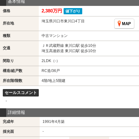
基本情報
2,380万円
価格
値下がり
埼玉県川口市東川口4丁目
所在地
MAP
種類
中古マンション
ＪＲ武蔵野線 東川口駅 徒歩10分
交通
埼玉高速鉄道 東川口駅 徒歩10分
間取り
2LDK（-）
構造/総戸数
RC造/36戸
所在階/階数
4階/地上5階建
セールスコメント
-
詳細情報
完成年
1991年4月築
-
採光面