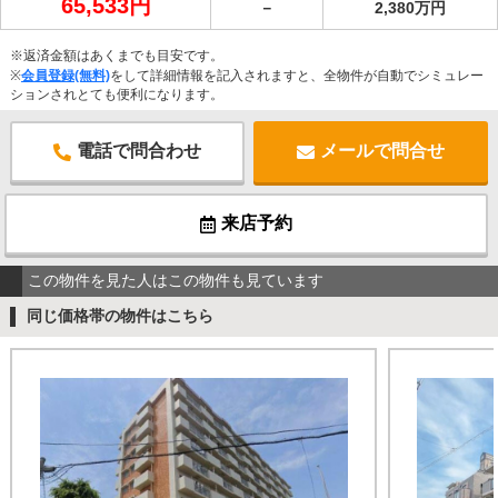
65,533円
－
2,380万円
※返済金額はあくまでも目安です。
※
会員登録(無料)
をして詳細情報を記入されますと、全物件が自動でシミュレー
ションされとても便利になります。
電話で問合わせ
メールで問合せ
来店予約
この物件を見た人はこの物件も見ています
同じ価格帯の物件はこちら