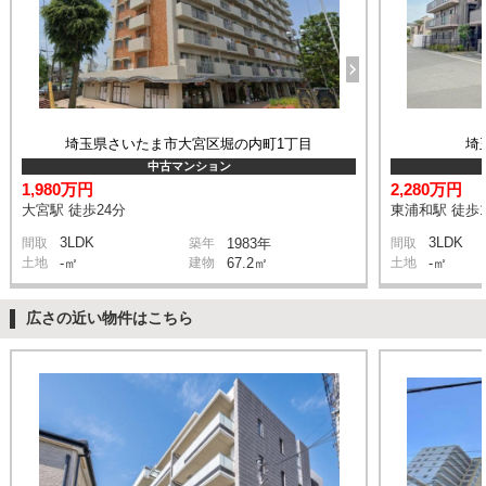
埼玉県さいたま市大宮区堀の内町1丁目
埼
中古マンション
1,980万円
2,280万円
大宮駅 徒歩24分
東浦和駅 徒歩1
3LDK
3LDK
間取
築年
1983年
間取
土地
-㎡
建物
67.2㎡
土地
-㎡
広さの近い物件はこちら