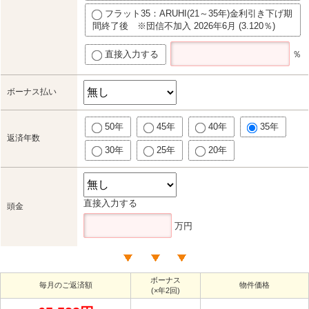
フラット35：ARUHI(21～35年)金利引き下げ期
間終了後 ※団信不加入 2026年6月 (3.120％)
直接入力する
％
ボーナス払い
50年
45年
40年
35年
返済年数
30年
25年
20年
直接入力する
頭金
万円
ボーナス
毎月のご返済額
物件価格
(×年2回)