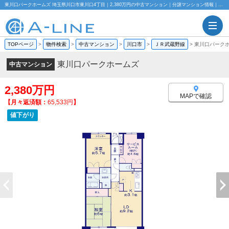
東川口パークホームズ 埼玉県川口市東川口4丁目｜2,380万円の中古マンション｜分譲マンション情報｜株式会社A-LINE
TOPページ
>
物件検索
>
中古マンション
>
川口市
>
ＪＲ武蔵野線
>
東川口パーク
東川口パークホームズ
中古マンション
2,380万円
MAPで確認
【月々返済額：
65,533円
】
値下がり