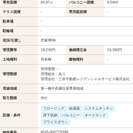
専有面積
64.97㎡
バルコニー面積
8.54m²
-
-
テラス面積
専用庭面積
-
駐車場
-
駐輪場
現況/引渡し
空家/即時
管理費等
19,230円
修繕積立金
19,390円
土地権利
所有権
建物権利
-
管理形態：-
管理態様
管理組合：あり
管理会社：三井不動産レジデンシャルサービス株式会社
用途地域
第一種中高層住居専用地域
取引態様
仲介
フローリング
給湯器
システムキッチン
設備・条件
床下収納
バルコニー
オートロック
プライスダウン
RHS-000779398
物件番号