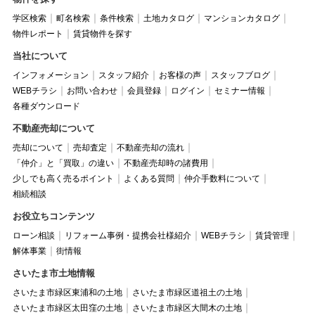
学区検索
町名検索
条件検索
土地カタログ
マンションカタログ
物件レポート
賃貸物件を探す
当社について
インフォメーション
スタッフ紹介
お客様の声
スタッフブログ
WEBチラシ
お問い合わせ
会員登録
ログイン
セミナー情報
各種ダウンロード
不動産売却について
売却について
売却査定
不動産売却の流れ
「仲介」と「買取」の違い
不動産売却時の諸費用
少しでも高く売るポイント
よくある質問
仲介手数料について
相続相談
お役立ちコンテンツ
ローン相談
リフォーム事例・提携会社様紹介
WEBチラシ
賃貸管理
解体事業
街情報
さいたま市土地情報
さいたま市緑区東浦和の土地
さいたま市緑区道祖土の土地
さいたま市緑区太田窪の土地
さいたま市緑区大間木の土地