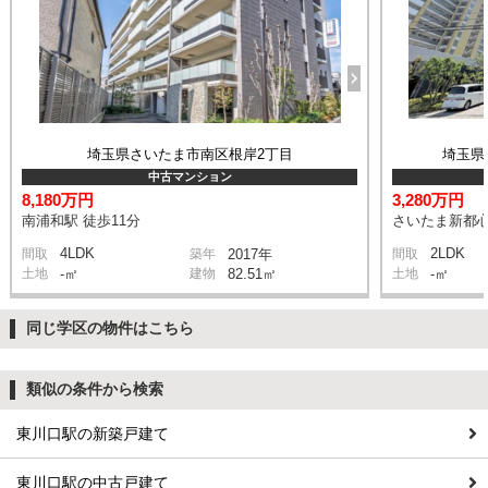
埼玉県さいたま市南区根岸2丁目
埼玉県
中古マンション
8,180万円
3,280万円
南浦和駅 徒歩11分
さいたま新都心
4LDK
2LDK
間取
築年
2017年
間取
土地
-㎡
建物
82.51㎡
土地
-㎡
同じ学区の物件はこちら
類似の条件から検索
東川口駅の新築戸建て
東川口駅の中古戸建て