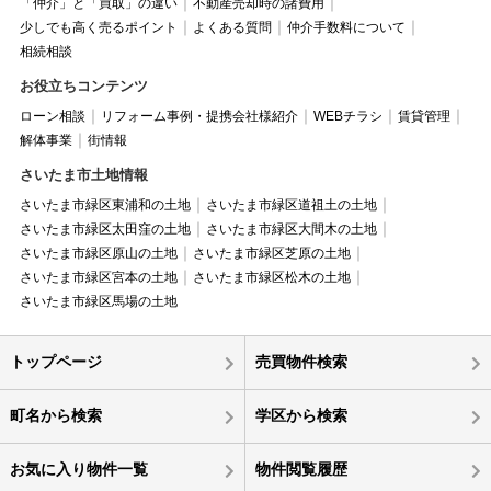
「仲介」と「買取」の違い
不動産売却時の諸費用
少しでも高く売るポイント
よくある質問
仲介手数料について
相続相談
お役立ちコンテンツ
ローン相談
リフォーム事例・提携会社様紹介
WEBチラシ
賃貸管理
解体事業
街情報
さいたま市土地情報
さいたま市緑区東浦和の土地
さいたま市緑区道祖土の土地
さいたま市緑区太田窪の土地
さいたま市緑区大間木の土地
さいたま市緑区原山の土地
さいたま市緑区芝原の土地
さいたま市緑区宮本の土地
さいたま市緑区松木の土地
さいたま市緑区馬場の土地
トップページ
売買物件検索
町名から検索
学区から検索
お気に入り物件一覧
物件閲覧履歴