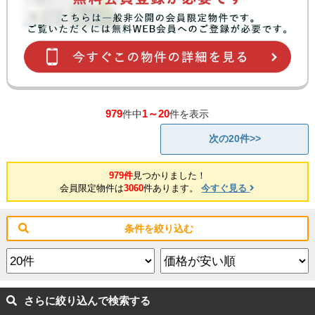
979
1～20
件中
件を表示
次の20件>>
979件
見つかりました！
会員限定物件は
3060
件あります。
今すぐ見る
条件を絞り込む
さらに絞り込んで検索する