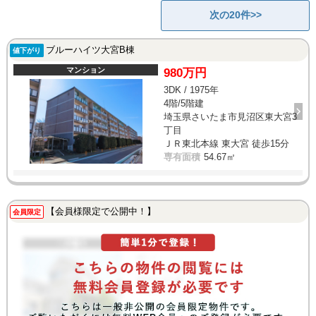
次の20件>>
ブルーハイツ大宮B棟
値下がり
マンション
980万円
3DK / 1975年
4階/5階建
埼玉県さいたま市見沼区東大宮3
丁目
ＪＲ東北本線 東大宮 徒歩15分
専有面積
54.67㎡
【会員様限定で公開中！】
会員限定