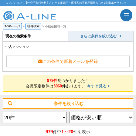
中古マンション｜【仲介手数料無料】さいたま市緑区・東浦和の不動産情報ならA-LINE(エーライン)
TOPページ
>
物件検索
>
不動産情報一覧
現在の検索条件
さらに条件を絞り込む
中古マンション
この条件で新着メールを登録
979件
見つかりました！
会員限定物件は
3060
件あります。
今すぐ見る
条件を絞り込む
979
1～20
件中
件を表示