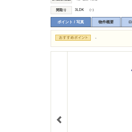
3LDK （-）
間取り
ポイント / 写真
物件概要
ロ
-