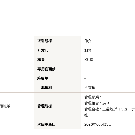
取引態様
仲介
引渡し
相談
構造
RC造
専用庭面積
-
駐輪場
-
土地権利
所有権
管理形態：-
管理組合：あり
域 - -
管理態様
管理会社：三菱地所コミュニテ
社
次回更新日
2026年08月23日