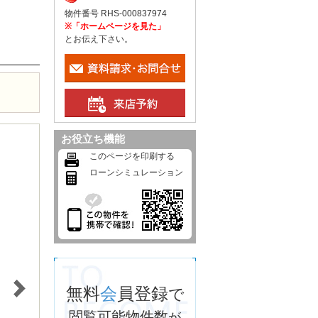
物件番号 RHS-000837974
※「ホームページを見た」
とお伝え下さい。
お役立ち機能
このページを印刷する
ローンシミュレーション
無料
会
員登録
で
閲覧可能物件数
が