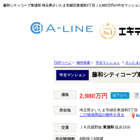
藤和シティコープ東浦和 埼玉県さいたま市緑区東浦和3丁目｜2,980万円の中古マンション
>
TOPページ
>
物件検索
>
中古マンション
さいたま
藤和シティコープ
中古マンション
価格
2,980万円
値下がり
埼玉県さいたま市緑区東浦和3丁目
所在地
この地域周辺の物件を見る
M
ＪＲ武蔵野線
東浦和
徒歩10分
交通
4階/地上6階建
所在階/階数