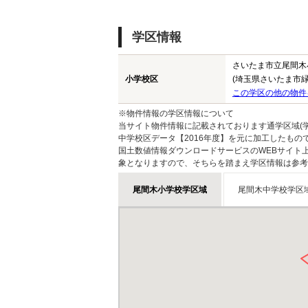
学区情報
さいたま市立尾間木
小学校区
(埼玉県さいたま市緑
この学区の他の物件
※物件情報の学区情報について
当サイト物件情報に記載されております通学区域(学
中学校区データ【2016年度】を元に加工したも
国土数値情報ダウンロードサービスのWEBサイト
象となりますので、そちらを踏まえ学区情報は参考
尾間木小学校学区域
尾間木中学校学区