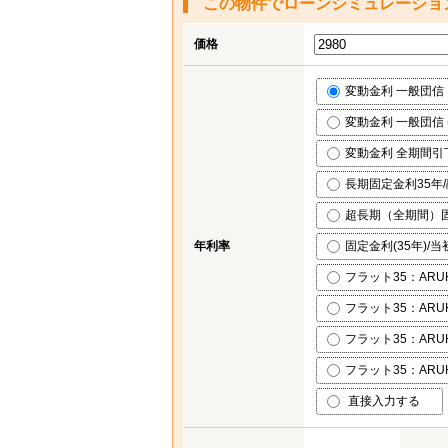
この物件でローンシミュレーショ
価格
変動金利 一般団信 ※
変動金利 一般団信 (
変動金利 全期間引下げ
長期固定金利35年/融
超長期（全期間）固定
年利率
固定金利(35年)/当
フラット35：ARUH
フラット35：ARUH
フラット35：ARUH
フラット35：ARUH
直接入力する