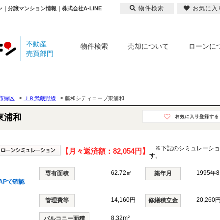
物件検索
お気に入
｜分譲マンション情報｜株式会社A-LINE
不動産
物件検索
売却について
ローンに
売買部門
>
>
市緑区
ＪＲ武蔵野線
藤和シティコープ東浦和
東浦和
※下記のシミュレーショ
【月々返済額：
82,054円
】
す。
62.72㎡
1995年
専有面積
築年月
APで確認
14,160円
20,260
管理費等
修繕積立金
8.32m²
バルコニー面積