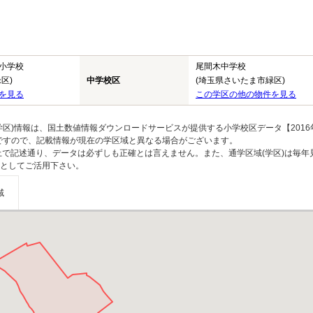
小学校
尾間木中学校
区)
中学校区
(埼玉県さいたま市緑区)
を見る
この学区の他の物件を見る
区)情報は、国土数値情報ダウンロードサービスが提供する小学校区データ【2016
のですので、記載情報が現在の学区域と異なる場合がございます。
上で記述通り、データは必ずしも正確とは言えません。また、通学区域(学区)は毎年
としてご活用下さい。
域