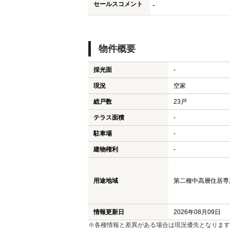
セールスコメント
-
物件概要
採光面
-
現況
空家
総戸数
23戸
テラス面積
-
駐車場
-
建物権利
-
用途地域
第二種中高層住居専用地
情報更新日
2026年08月09日
※各種情報と差異がある場合は現況優先となります