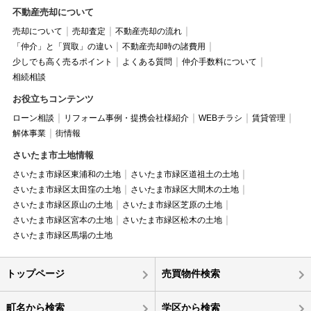
不動産売却について
売却について
売却査定
不動産売却の流れ
「仲介」と「買取」の違い
不動産売却時の諸費用
少しでも高く売るポイント
よくある質問
仲介手数料について
相続相談
お役立ちコンテンツ
ローン相談
リフォーム事例・提携会社様紹介
WEBチラシ
賃貸管理
解体事業
街情報
さいたま市土地情報
さいたま市緑区東浦和の土地
さいたま市緑区道祖土の土地
さいたま市緑区太田窪の土地
さいたま市緑区大間木の土地
さいたま市緑区原山の土地
さいたま市緑区芝原の土地
さいたま市緑区宮本の土地
さいたま市緑区松木の土地
さいたま市緑区馬場の土地
トップページ
売買物件検索
町名から検索
学区から検索