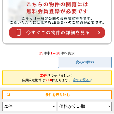
25
1～20
件中
件を表示
次の20件>>
25件
見つかりました！
会員限定物件は
3060
件あります。
今すぐ見る
条件を絞り込む