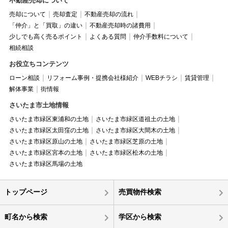
不動産売却について
売却について
売却査定
不動産売却の流れ
「仲介」と「買取」の違い
不動産売却時の諸費用
少しでも高く売るポイント
よくある質問
仲介手数料について
相続相談
お役立ちコンテンツ
ローン相談
リフォーム事例・提携会社様紹介
WEBチラシ
賃貸管理
解体事業
街情報
さいたま市土地情報
さいたま市緑区東浦和の土地
さいたま市緑区道祖土の土地
さいたま市緑区太田窪の土地
さいたま市緑区大間木の土地
さいたま市緑区原山の土地
さいたま市緑区芝原の土地
さいたま市緑区宮本の土地
さいたま市緑区松木の土地
さいたま市緑区馬場の土地
トップページ
売買物件検索
町名から検索
学区から検索