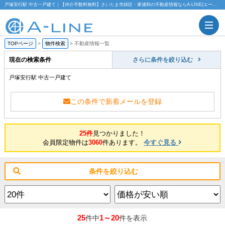
戸塚安行駅 中古一戸建て｜【仲介手数料無料】さいたま市緑区・東浦和の不動産情報ならA-LINE(エーライン)
TOPページ
>
物件検索
>
不動産情報一覧
現在の検索条件
さらに条件を絞り込む
戸塚安行駅 中古一戸建て
この条件で新着メールを登録
25件
見つかりました！
会員限定物件は
3060
件あります。
今すぐ見る
条件を絞り込む
25
1～20
件中
件を表示