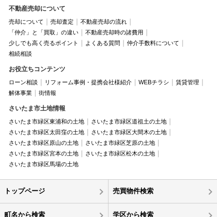
不動産売却について
売却について
売却査定
不動産売却の流れ
「仲介」と「買取」の違い
不動産売却時の諸費用
少しでも高く売るポイント
よくある質問
仲介手数料について
相続相談
お役立ちコンテンツ
ローン相談
リフォーム事例・提携会社様紹介
WEBチラシ
賃貸管理
解体事業
街情報
さいたま市土地情報
さいたま市緑区東浦和の土地
さいたま市緑区道祖土の土地
さいたま市緑区太田窪の土地
さいたま市緑区大間木の土地
さいたま市緑区原山の土地
さいたま市緑区芝原の土地
さいたま市緑区宮本の土地
さいたま市緑区松木の土地
さいたま市緑区馬場の土地
トップページ
売買物件検索
町名から検索
学区から検索