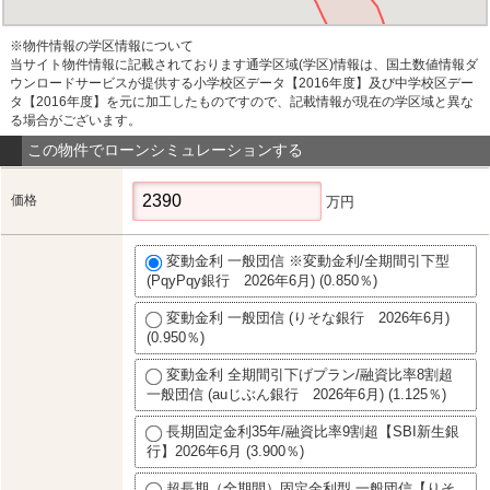
※物件情報の学区情報について
当サイト物件情報に記載されております通学区域(学区)情報は、国土数値情報ダ
ウンロードサービスが提供する小学校区データ【2016年度】及び中学校区デー
タ【2016年度】を元に加工したものですので、記載情報が現在の学区域と異な
る場合がございます。
この物件でローンシミュレーションする
価格
万円
変動金利 一般団信 ※変動金利/全期間引下型
(PqyPqy銀行 2026年6月) (0.850％)
変動金利 一般団信 (りそな銀行 2026年6月)
(0.950％)
変動金利 全期間引下げプラン/融資比率8割超
一般団信 (auじぶん銀行 2026年6月) (1.125％)
長期固定金利35年/融資比率9割超【SBI新生銀
行】2026年6月 (3.900％)
超長期（全期間）固定金利型 一般団信【りそ