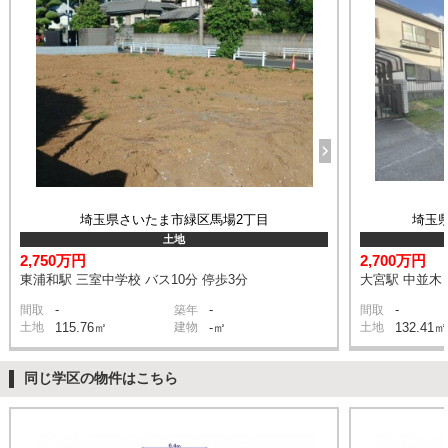
埼玉県さいたま市緑区馬場2丁目
埼玉
土地
2,750万円
2,700万円
東浦和駅 三室中学校 バス10分 停歩3分
大宮駅 中並木 
-
-
-
間取
築年
間取
土地
115.76㎡
建物
-㎡
土地
132.41㎡
同じ学区の物件はこちら