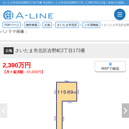
さいたま市北区吉野町2丁目173番 埼玉県さいたま市北区吉野町2丁目｜2,390万円の土地｜売地や分譲地情報｜株式会社A-LINE
TOPページ
>
物件検索
>
土地
>
さいたま市北区
>
ＪＲ高崎線
>
さいたま市北区吉野
パノラマ画像：
さいたま市北区吉野町2丁目173番
土地
2,390万円
MAPで確認
【月々返済額：
65,808円
】