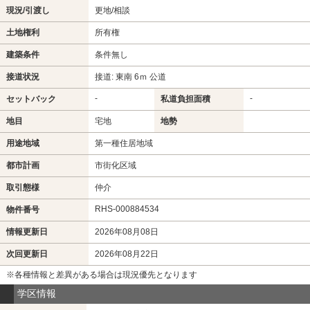
現況/引渡し
更地/相談
土地権利
所有権
建築条件
条件無し
接道状況
接道: 東南 6ｍ 公道
-
-
セットバック
私道負担面積
地目
宅地
地勢
用途地域
第一種住居地域
都市計画
市街化区域
取引態様
仲介
RHS-000884534
物件番号
情報更新日
2026年08月08日
次回更新日
2026年08月22日
※各種情報と差異がある場合は現況優先となります
学区情報