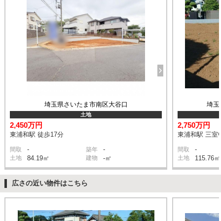
埼玉県さいたま市南区大谷口
埼玉
土地
2,450万円
2,750万円
東浦和駅 徒歩17分
東浦和駅 三室中
-
-
-
間取
築年
間取
土地
84.19㎡
建物
-㎡
土地
115.76㎡
広さの近い物件はこちら