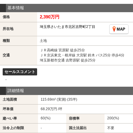
基本情報
2,390万円
価格
埼玉県さいたま市北区吉野町2丁目
所在地
MAP
種類
土地
ＪＲ高崎線 宮原駅 徒歩25分
交通
ＪＲ京浜東北・根岸線 大宮駅 鈴木 バス25分 停歩4分
埼玉新都市交通 吉野原駅 徒歩25分
セールスコメント
-
詳細情報
土地面積
115.69m² (実測) (35坪)
坪単価
68.29万円 /坪
60(%)
200(%)
建ぺい率
容積率
法令上の制限
-
国土法届出
不要